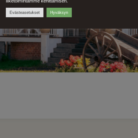
liiketoimintamme kehittämisen.
Evästeasetukset
Hyväksyn