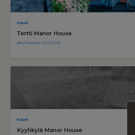
travel
Tertti Manor House
Aku Pasanen
/
20.9.2025
travel
Kyyhkylä Manor House