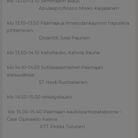
klo 13.00–13.10 Seminaarin avaus
Apulaisprofessori Mikko Karjalainen
klo 13.10–13.50 Päämaja ja ilmasodankäynnin hapuileva
johtaminen
Dosentti Jussi Pajunen
klo 13.50–14.10 Kahvitauko, Kahvila Rauha
klo 14.10–14.50 Sotilasasiamiehet Päämajan
alaisuudessa
ST Heidi Ruotsalainen
klo 14.50–15.00 virkistystauko
klo 15.00–15.40 Päämajan kaukopartiopataljoona –
Case Operaatio Kaleva
KTT Pekka Turunen