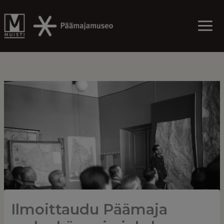
Skip
to
content
Ilmoittaudu Päämaja