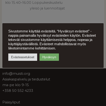
klo 15.40–16.00 Loppukeskustelu
yleisö ja luennoitsijat
Kuva: Toivo Laine, Pirkko ja Heikki Kahraman
Sivustomme käyttää evästeitä. “Hyväksyn evästeet” -
kokoelma.
nappia painamalla hyväksyt evästeiden käytön. Evästeet
tekevät sivustomme käyttämisestä helppoa, nopeaa ja
käyttäjäystävällistä. Evästeet mahdollistavat myös
liiketoimintamme kehittämisen.
EDELLINEN
SEURAAVA
Evästeasetukset
Hyväksyn
info@muisti.org
Asiakaspalvelu ja tiedustelut
ma-pe klo 9-15
+358 50 552 4233
Pääsyliput