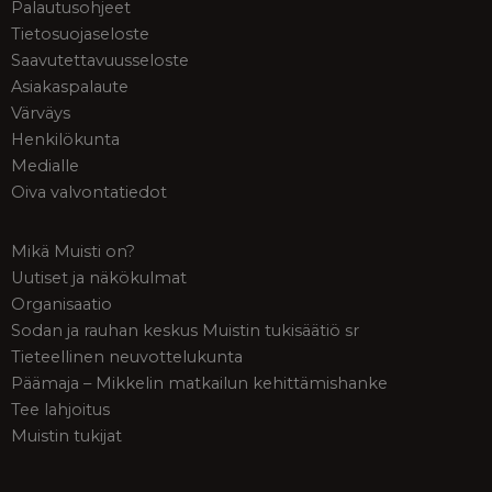
Palautusohjeet
Tietosuojaseloste
Saavutettavuusseloste
Asiakaspalaute
Värväys
Henkilökunta
Medialle
Oiva valvontatiedot
Mikä Muisti on?
Uutiset ja näkökulmat
Organisaatio
Sodan ja rauhan keskus Muistin tukisäätiö sr
Tieteellinen neuvottelukunta
Päämaja – Mikkelin matkailun kehittämishanke
Tee lahjoitus
Muistin tukijat