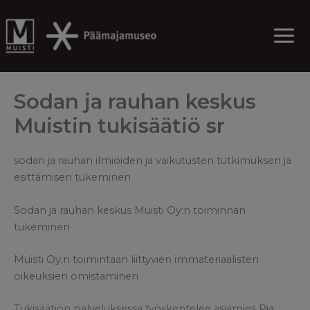
Skip
to
content
Sodan ja rauhan keskus
Muistin tukisäätiö sr
sodan ja rauhan ilmiöiden ja vaikutusten tutkimuksen ja
esittämisen tukeminen
Sodan ja rauhan keskus Muisti Oy:n toiminnan
tukeminen
Muisti Oy:n toimintaan liittyvien immateriaalisten
oikeuksien omistaminen
Tukisäätiön palveluksessa työskentelee asiamies Pia