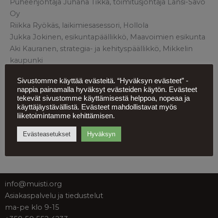
Puheenjohtaja Juhana Tikka, toimitusjohtaja Länsi-Savo
Oy
Riikka Ryökäs, laikimiesasessori, Hollola
Jukka Jokinen, esikuntapäällikkö, Maavoimien esikunta
Aki Kauranen, strategia- ja kehityspäällikkö, Mikkelin
kaupunki
Ville Kivimäki, FT, dos. tutkimusjohtaja, SKS
Sivustomme käyttää evästeitä. “Hyväksyn evästeet” -
Jani Kokko, kansanedustaja, Muurame
nappia painamalla hyväksyt evästeiden käytön. Evästeet
Heikki Siira, talousjohtaja, Mikkeli
tekevät sivustomme käyttämisestä helppoa, nopeaa ja
Anni Vepsäläinen, hallitusammattilainen, Helsinki
käyttäjäystävällistä. Evästeet mahdollistavat myös
liiketoimintamme kehittämisen.
Evästeasetukset
Hyväksyn
info@muisti.org
Asiakaspalvelu ja tiedustelut
ma-pe klo 9-15