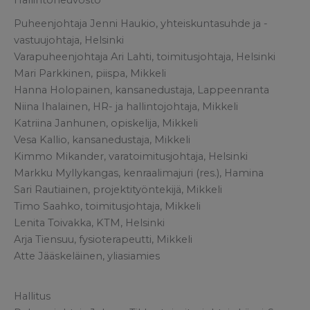
Hallintoneuvosto
Puheenjohtaja Jenni Haukio, yhteiskuntasuhde ja -
vastuujohtaja, Helsinki
Varapuheenjohtaja Ari Lahti, toimitusjohtaja, Helsinki
Mari Parkkinen, piispa, Mikkeli
Hanna Holopainen, kansanedustaja, Lappeenranta
Niina Ihalainen, HR- ja hallintojohtaja, Mikkeli
Katriina Janhunen, opiskelija, Mikkeli
Vesa Kallio, kansanedustaja, Mikkeli
Kimmo Mikander, varatoimitusjohtaja, Helsinki
Markku Myllykangas, kenraalimajuri (res.), Hamina
Sari Rautiainen, projektityöntekijä, Mikkeli
Timo Saahko, toimitusjohtaja, Mikkeli
Lenita Toivakka, KTM, Helsinki
Arja Tiensuu, fysioterapeutti, Mikkeli
Atte Jääskeläinen, yliasiamies
Hallitus