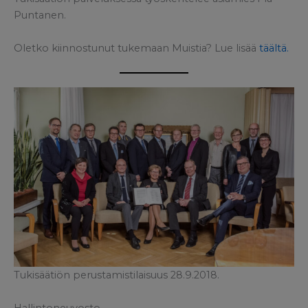
Puntanen.
Oletko kiinnostunut tukemaan Muistia? Lue lisää
täältä.
Tukisäätiön perustamistilaisuus 28.9.2018.