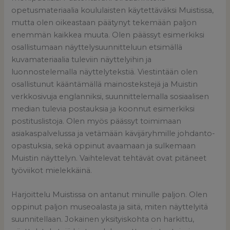
opetusmateriaalia koululaisten käytettäväksi Muistissa,
mutta olen oikeastaan päätynyt tekemään paljon
enemmän kaikkea muuta. Olen päässyt esimerkiksi
osallistumaan näyttelysuunnitteluun etsimällä
kuvamateriaalia tuleviin näyttelyihin ja
luonnostelemalla näyttelytekstiä. Viestintään olen
osallistunut kääntämällä mainostekstejä ja Muistin
verkkosivuja englanniksi, suunnittelemalla sosiaalisen
median tulevia postauksia ja koonnut esimerkiksi
postituslistoja. Olen myös päässyt toimimaan
asiakaspalvelussa ja vetämään kävijäryhmille johdanto-
opastuksia, sekä oppinut avaamaan ja sulkemaan
Muistin näyttelyn. Vaihtelevat tehtävät ovat pitäneet
työviikot mielekkäinä.
Harjoittelu Muistissa on antanut minulle paljon. Olen
oppinut paljon museoalasta ja siitä, miten näyttelyitä
suunnitellaan. Jokainen yksityiskohta on harkittu,