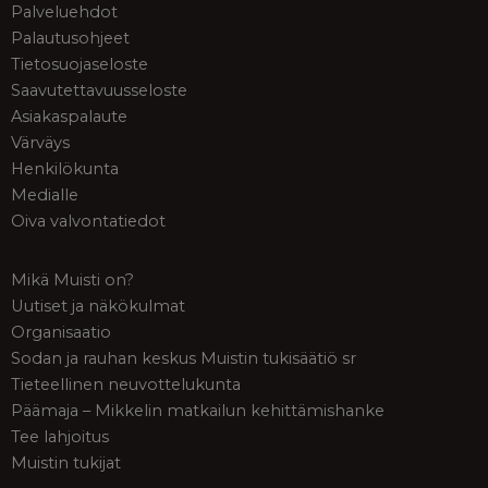
Palveluehdot
Palautusohjeet
Tietosuojaseloste
Saavutettavuusseloste
Asiakaspalaute
Värväys
Henkilökunta
Medialle
Oiva valvontatiedot
Mikä Muisti on?
Uutiset ja näkökulmat
Organisaatio
Sodan ja rauhan keskus Muistin tukisäätiö sr
Tieteellinen neuvottelukunta
Päämaja – Mikkelin matkailun kehittämishanke
Tee lahjoitus
Muistin tukijat