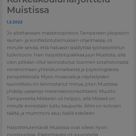
Muistissa
1.2.2022
Jo aloittaessani maisteriopintoni Tampereen yliopiston
rauhan- ja konfliktintutkimuksen ohjelmassa, oli
minulle selvää, että haluaisin sisällyttää työharjoittelun
tutkintooni. Hain harjoittelupaikkaa juuri Muistista, sillä
olen pitkään ollut kiinnostunut Suomen sotahistoriasta
nimenomaan yhteiskunnallisesta ja psykologisesta
perspektiivistä. Myös museoala ja näyttelyiden
suunnittelu on kiinnostanut minua, joten Muistissa
yhdistyi useampi mielenkiinnonkohteeni. Muutto
Tampereelta Mikkeliin oli helppo, sillä Mikkeli on
minulle ennestään tuttu kaupunki. Äitini on kotoisin
täältä, ja mummoni asuu täällä edelleen.
Harjoittelutehtävät Muistissa ovat olleet hyvin
monipuolisia. Päätehtäväni oli suunnitella