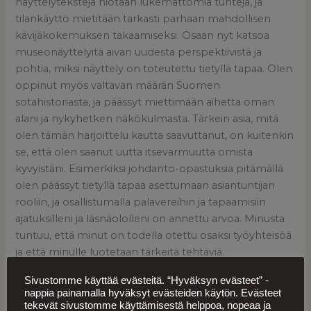
näyttelytekstejä hiotaan lukemattomia tunteja, ja
tilankäyttö mietitään tarkasti parhaan mahdollisen
kävijäkokemuksen takaamiseksi. Osaan nyt katsoa
museonäyttelyitä aivan uudesta perspektiivistä ja
pohtia, miksi näyttely on toteutettu tietyllä tapaa. Olen
oppinut myös valtavan määrän Suomen
sotahistoriasta, ja päässyt miettimään aihetta oman
alani ja nykyhetken näkökulmasta. Tärkein asia, mitä
olen tämän harjoittelu kautta saavuttanut, on kuitenkin
se, että olen saanut uutta itsevarmuutta omista
kyvyistäni. Esimerkiksi johdanto-opastuksia pitämällä
olen päässyt tietyllä tapaa asettumaan asiantuntijan
rooliin, ja osallistumalla palavereihin ja tapaamisiin
ajatuksilleni ja läsnäololleni on annettu arvoa. Minusta
tuntuu, että minut on todella otettu osaksi työyhteisöä
ja että minulle luotetaan tärkeitä tehtäviä.
Sivustomme käyttää evästeitä. “Hyväksyn evästeet” -
Vaikka harjoitteluni loppuu, yhteys Muistiin säilyy näillä
nappia painamalla hyväksyt evästeiden käytön. Evästeet
näkymin pro gradu -tutkielmani kautta. Sain idean
tekevät sivustomme käyttämisestä helppoa, nopeaa ja