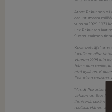
säilyttää itsenäisen
Arndt Pekurinen oli v
osallistumasta millä
vuosina 1929–1931 ko
Lex Pekurisen laatimi
Suomussalmen rintam
Kuvanveistäjä Jarmo
luvulla en ollut tiet
Vuonna 1998 luin lehd
hän sukua meille, k
että kyllä on. Kukaa
Pekurisen muistoa,
”
Arndt Pekurisen tar
vakaumus. Teos kuva
ihmisenä, sekä myös
roolissa. Hänen univ