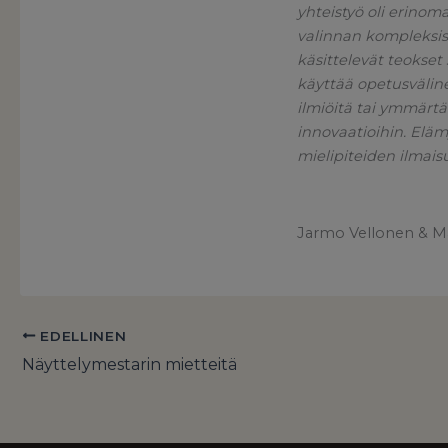
yhteistyö oli erinom
valinnan kompleksis
käsittelevät teokset
käyttää opetusvälin
ilmiöitä tai ymmärtä
innovaatioihin. Eläm
mielipiteiden ilmai
Jarmo Vellonen & Mar
EDELLINEN
Näyttelymestarin mietteitä