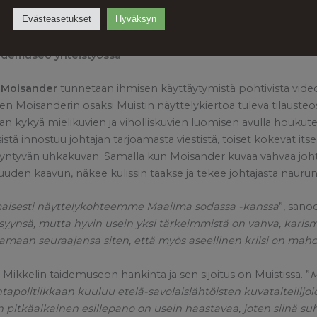
että Pekurisen perintö, rauhan sanoma, välittyy teoksemme 
Evästeasetukset
Hyväksyn
rikki Hakola.
taidemuseo yhteistyössä
 Moisander
tunnetaan ihmisen käyttäytymistä pohtivista videoi
en Moisanderin osaksi Muistin näyttelykiertoa tuleva tilausteo
jan kykyä mielikuvien ja viholliskuvien luomisen avulla houkut
tä innostuu johtajan tarjoamasta viestistä, toiset kokevat itsens
syntyvän uhkakuvan. Samalla kun Moisander kuvaa vahvaa joht
uuden kaavun, näkee kulissin taakse ja tekee johtajasta naurun
maisesti näyttelykohteemme Maailma sodassa -kanssa
”, sano
 syynsä, mutta hyvin usein yksi tärkeimmistä on vahva, karism
amaan seuraajansa siten, että myös aseellinen kriisi on mahd
Mikkelin taidemuseon hankinta ja sen sijoitus on Muistissa. ”
M
politiikkaan kuuluu etelä-savolaislähtöisten kuvataiteilijo
n pitkäaikainen esillepano on usein haastavaa, joten siinä s