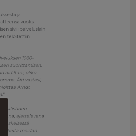
uksesta ja
aatteensa vuoksi
 siviilipalveluslain
n teloitettiin
alveluksen 1980-
uksen suorittamisen.
 äidiltäni, oliko
mme. Äiti vastasi,
nioittaa Arndt
ä
.”
pasifistinen
kevana, ajattelevana
a keskeisessä
a tärkeitä meidän