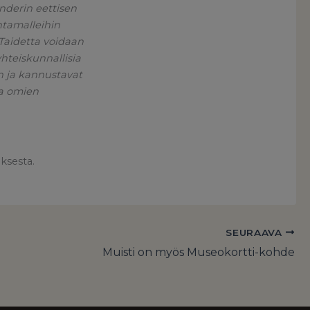
nderin eettisen
ntamalleihin
 Taidetta voidaan
hteiskunnallisia
in ja kannustavat
ja omien
ksesta.
SEURAAVA
Muisti on myös Museokortti-kohde