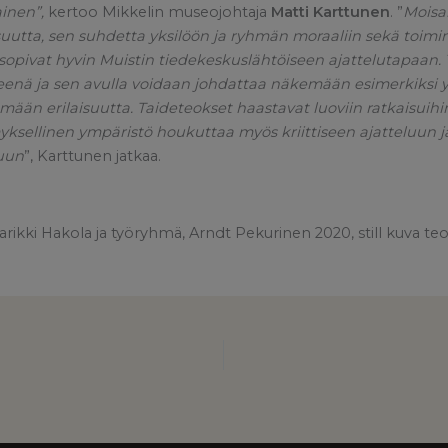
ainen”,
kertoo Mikkelin museojohtaja
Matti Karttunen
. ”
Moisa
uutta, sen suhdetta yksilöön ja ryhmän moraaliin sekä toimi
 sopivat hyvin Muistin tiedekeskuslähtöiseen ajattelutapaan.
eenä ja sen avulla voidaan johdattaa näkemään esimerkiksi y
mään erilaisuutta. Taideteokset haastavat luoviin ratkaisuih
yksellinen ympäristö houkuttaa myös kriittiseen ajatteluun 
suun
”, Karttunen jatkaa.
ikki Hakola ja työryhmä, Arndt Pekurinen 2020, still kuva teo