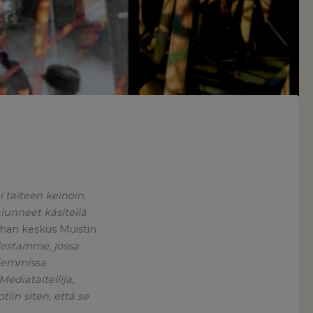
 taiteen keinoin.
lunneet käsitellä
uhan keskus Muistin
destamme, jossa
aiemmissa
ediataiteilija,
iin siten, että se