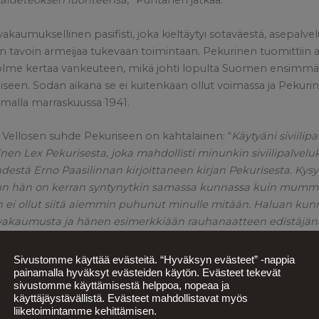
 taideteoksen luonteensa
,” Puntanen jatkaa.
akaumuksellinen pasifisti, joka kieltäytyi sotaväestä, asepalvel
än tavoin armeijaa tukevaan toimintaan. Pekurinen tuomittiin 
lme kertaa vankeuteen, mikä johti lopulta Suomen ensimmäisen
seen. Sodan aikana se ei kuitenkaan ollut voimassa ja Pekurine
alla marraskuussa 1941.
 Vellosen suhde Pekuriseen on kahtalainen: “
Käytyäni siviilip
oinen Lex Pekurisesta, joka mahdollisti minunkin siviilipalvel
estä Erno Paasilinnan kirjoittaneen kirjan Pekurisesta. Kysyin
un hän on kerran syntynytkin samassa kunnassa kuin mummo
n ei ollut siitä aiemmin puhunut minulle mitään. Haluan kun
 vakaumusta ja hänen esimerkkiään rauhanaatteen edistäjän
inassa minua on koskettanut erityisesti Pekurisen rohkeus ja 
Sivustomme käyttää evästeitä. “Hyväksyn evästeet” -nappia
a Pekurisen ominaisuuksia aatteellisena, työtä tekevänä, lu
painamalla hyväksyt evästeiden käytön. Evästeet tekevät
sivustomme käyttämisestä helppoa, nopeaa ja
 perheenisänä ja puolisona. Pekurisen oma ääni on teoksess
käyttäjäystävällistä. Evästeet mahdollistavat myös
ersaalit ajatuksensa sodasta ja rauhasta ovat ajankohtaisia j
liiketoimintamme kehittämisen.