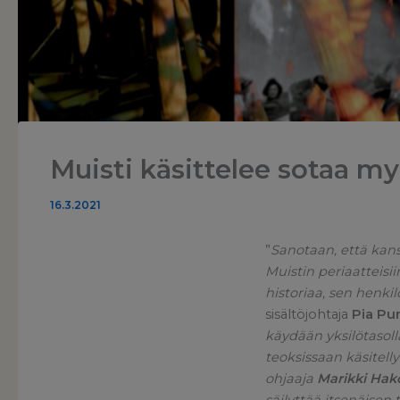
Muisti käsittelee sotaa my
16.3.2021
”
Sanotaan, että kans
Muistin periaatteis
historiaa, sen henki
sisältöjohtaja
Pia Pu
käydään yksilötasol
teoksissaan käsitelly
ohjaaja
Marikki Hak