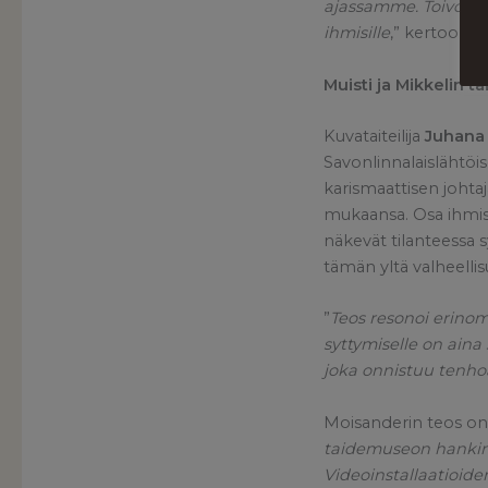
ajassamme. Toivon, 
ihmisille
,” kertoo Ma
Muisti ja Mikkelin 
Kuvataiteilija
Juhana
Savonlinnalaislähtöis
karismaattisen johta
mukaansa. Osa ihmisis
näkevät tilanteessa 
tämän yltä valheellis
”
Teos resonoi erino
syttymiselle on aina
joka onnistuu tenho
Moisanderin teos on 
taidemuseon hankinta
Videoinstallaatioide