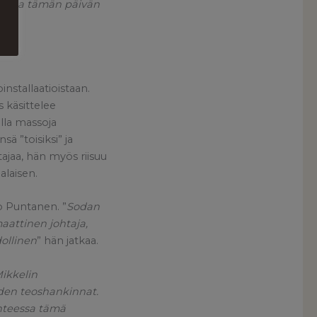
avulla tämän päivän
nstallaatioistaan.
s käsittelee
ella massoja
ä ”toisiksi” ja
ajaa, hän myös riisuu
alaisen.
o Puntanen. ”
Sodan
aattinen johtaja,
ollinen
” hän jatkaa.
ikkelin
iden teoshankinnat.
uhteessa tämä