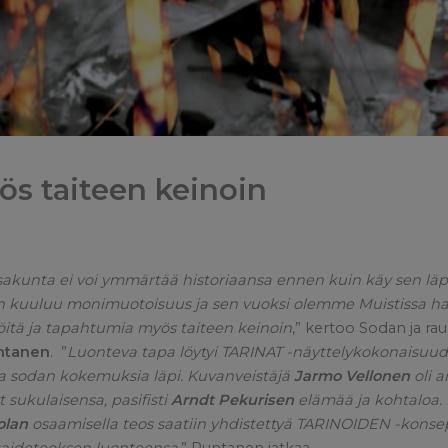
ös taiteen keinoin
akunta ei voi ymmärtää historiaansa ennen kuin käy sen läpi
iin kuuluu monimuotoisuus ja sen vuoksi olemme Muistissa ha
löitä ja tapahtumia myös taiteen keinoin
,” kertoo Sodan ja ra
ntanen
. ”
Luonteva tapa löytyi TARINAT -näyttelykokonaisuu
la sodan kokemuksia läpi. Kuvanveistäjä
Jarmo Vellonen
oli 
t sukulaisensa, pasifisti
Arndt Pekurisen
elämää ja kohtaloa. M
olan
osaamisella teos saatiin yhdistettyä TARINOIDEN -konsept