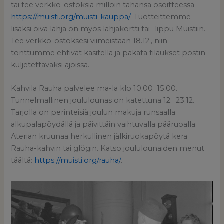
tai tee verkko-ostoksia milloin tahansa osoitteessa
https://muisti.org/muisti-kauppa/
. Tuotteittemme
lisäksi oiva lahja on myös lahjakortti tai -lippu Muistiin.
Tee verkko-ostoksesi viimeistään 18.12., niin
tonttumme ehtivät käsitellä ja pakata tilaukset postin
kuljetettavaksi ajoissa.
Kahvila Rauha palvelee ma-la klo 10.00−15.00.
Tunnelmallinen joululounas on katettuna 12.−23.12.
Tarjolla on perinteisiä joulun makuja runsaalla
alkupalapöydällä ja päivittäin vaihtuvalla pääruoalla.
Aterian kruunaa herkullinen jälkiruokapöytä kera
Rauha-kahvin tai glögin. Katso joululounaiden menut
täältä:
https://muisti.org/rauha/
.