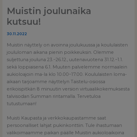
Muistin joulunaika
kutsuu!
30.11.2022
Muistin näyttely on avoinna joulukuussa ja koululaisten
joululoman aikana pienin poikkeuksin. Olemme
suljettuna jouluna 23.−26.12., uutenavuotena 31.12.−1.1.
sekä loppiaisena 6.1. Muuten palvelemme normaalein
aukioloajoin ma-la klo 10.00−17.00. Koululaisten loma-
aikaan tarjoamme näyttelyn Taistelu-osiossa
erikoispitkän 8 minuutin version virtuaalikokemuksesta
talvisodan Summan rintamalla. Tervetuloa
tutustumaan!
Muisti Kaupasta ja verkkokaupastamme saat
persoonalliset lahjat pukinkonttiin. Tule ihastumaan
valikoimaamme paikan päälle Muistin aukioloaikoina