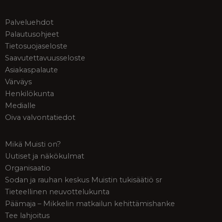
Palveluehdot
Palautusohjeet
Tietosuojaseloste
Saavutettavuusseloste
Asiakaspalaute
Värväys
Henkilökunta
Medialle
Oiva valvontatiedot
Mikä Muisti on?
Uutiset ja näkökulmat
Organisaatio
Sodan ja rauhan keskus Muistin tukisäätiö sr
Tieteellinen neuvottelukunta
Päämaja – Mikkelin matkailun kehittämishanke
Tee lahjoitus