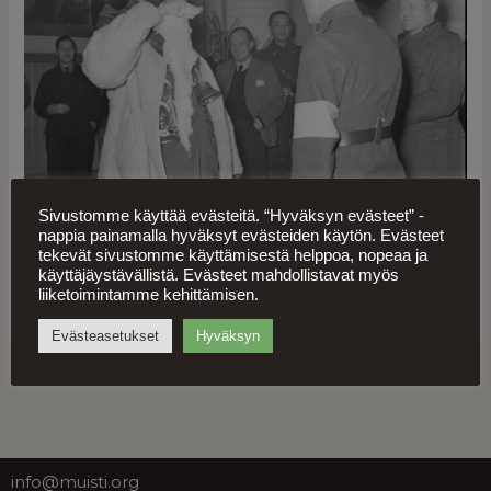
Sivustomme käyttää evästeitä. “Hyväksyn evästeet” -
nappia painamalla hyväksyt evästeiden käytön. Evästeet
tekevät sivustomme käyttämisestä helppoa, nopeaa ja
käyttäjäystävällistä. Evästeet mahdollistavat myös
Kuva: SA-kuva
liiketoimintamme kehittämisen.
Evästeasetukset
Hyväksyn
EDELLINEN
SEURAAVA
info@muisti.org