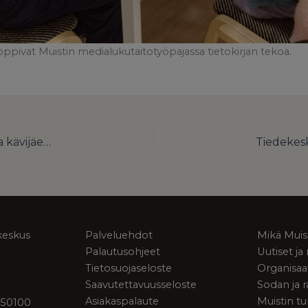
ppivat Muistin medialukutaitotyöpajassa tietokirjan tekoa.
Sodan ja rauhan keskus Muistissa ja Päämajamuseossa kävijäennätys vuonna 2024 – uusi vuosi tuo tullessaan uusia näyttelyitä ja muutoksia pääsymaksuihin
keskus
Palveluehdot
Mikä Muis
Palautusohjeet
Uutiset j
Tietosuojaseloste
Organisaa
Saavutettavuusseloste
Sodan ja 
Asiakaspalaute
Muistin tu
 50100