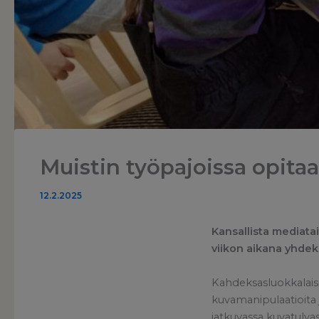
Muistin työpajoissa opita
12.2.2025
Kansallista mediatai
viikon aikana yhdek
Kahdeksasluokkalaisil
kuvamanipulaatioita j
jatkuvassa kuvatulvas