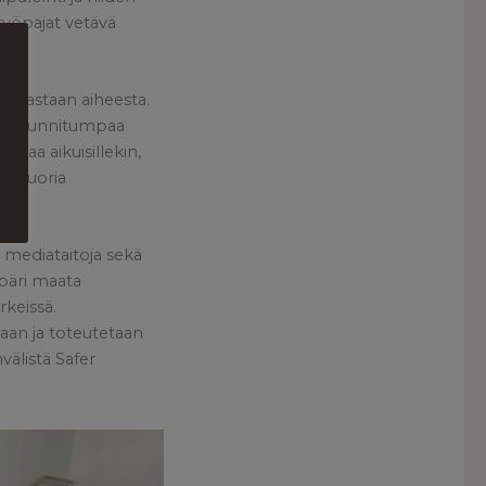
työpajat vetävä
uamastaan aiheesta.
omea punnitumpaa
keaa aikuisillekin,
ja nuoria
 mediataitoja sekä
mpäri maata
rkeissä.
laan ja toteutetaan
älistä Safer