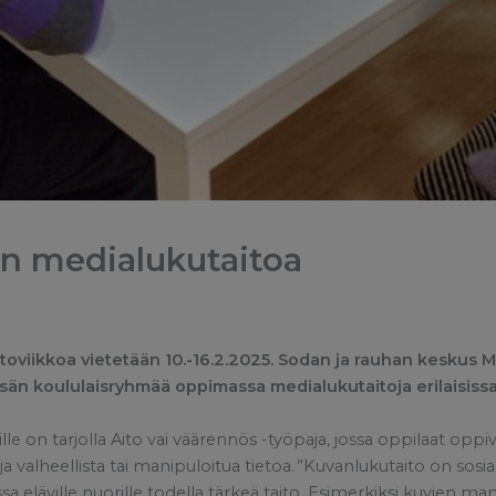
an medialukutaitoa
toviikkoa vietetään 10.-16.2.2025. Sodan ja rauhan keskus Mu
sän koululaisryhmää oppimassa medialukutaitoja erilaisissa
le on tarjolla Aito vai väärennös -työpaja, jossa oppilaat oppi
a valheellista tai manipuloitua tietoa. ”Kuvanlukutaito on sos
sa eläville nuorille todella tärkeä taito. Esimerkiksi kuvien man