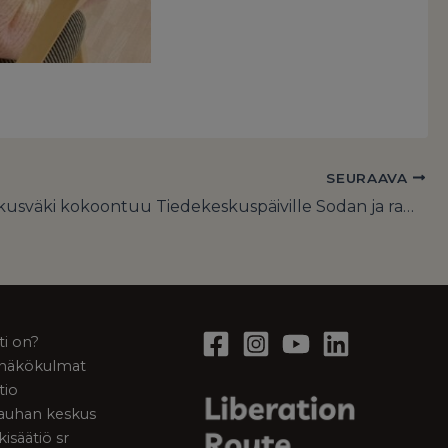
SEURAAVA
Tiedekeskusväki kokoontuu Tiedekeskuspäiville Sodan ja rauhan keskus Muistiin Mikkeliin
ti on?
a näkökulmat
tio
rauhan keskus
kisäätiö sr