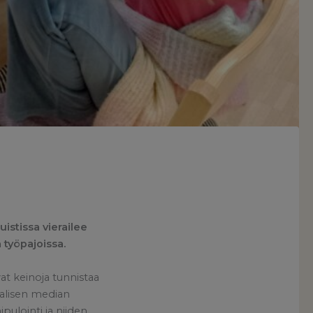
istissa vierailee
 työpajoissa.
vat keinoja tunnistaa
iaalisen median
ipulointi ja niiden