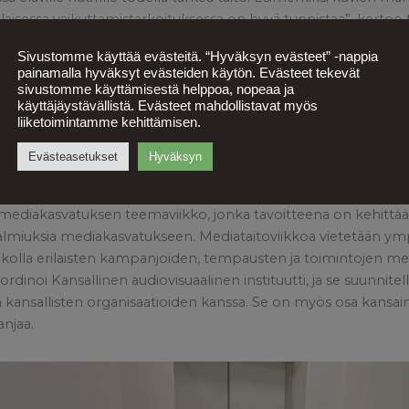
sessa vaikuttamistarkoituksessa on hyvä tunnistaa”, kertoo 
kko Siitonen
.
Sivustomme käyttää evästeitä. “Hyväksyn evästeet” -nappia
painamalla hyväksyt evästeiden käytön. Evästeet tekevät
pääsevät omissa työpajoissaan tekemään omat tietokirjat hal
sivustomme käyttämisestä helppoa, nopeaa ja
millainen on tietokirjan rakenne ja miksi tietokirja tarjoaa s
käyttäjäystävällistä. Evästeet mahdollistavat myös
liiketoimintamme kehittämisen.
aa tutkittu tieto valeuutisista on ajassamme keskeinen. Se on vai
ä alkaa opetella jo nuorena. Haluamme myös kannustaa lapsia 
Evästeasetukset
Hyväksyn
iin”, kertoo Siitonen.
mediakasvatuksen teemaviikko, jonka tavoitteena on kehittää
valmiuksia mediakasvatukseen. Mediataitoviikkoa vietetään y
iikolla erilaisten kampanjoiden, tempausten ja toimintojen me
rdinoi Kansallinen audiovisuaalinen instituutti, ja se suunnitel
nsallisten organisaatioiden kanssa. Se on myös osa kansainv
anjaa.