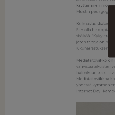
käyttäminen monenlai
Muistin pedagogi
Mi
Kolmasluokkalaiset 
Samalla he oppivat, 
sisältöä. ”Kyky erott
joten taitoja on hyv
lukuharrastuksen par
Mediataitoviikko on 
vahvistaa aikuisten 
helmikuun toisella v
Mediataitoviikkoa koo
yhdessä kymmenien ka
Internet Day -kamp