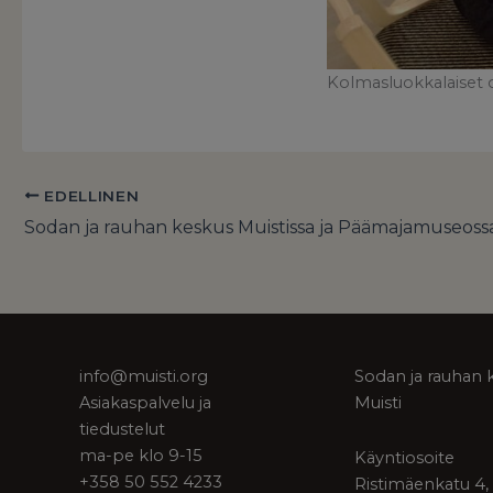
Kolmasluokkalaiset o
EDELLINEN
info@muisti.org
Sodan ja rauhan 
Asiakaspalvelu ja
Muisti
tiedustelut
ma-pe klo 9-15
Käyntiosoite
+358 50 552 4233
Ristimäenkatu 4,