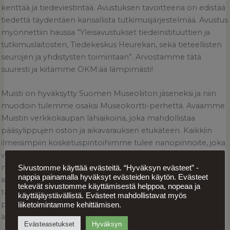
kenttää ja tiedeviestintää. Avustuksen tavoitteena on edistää
tiedettä täydentäen kansallista tutkimusjärjestelmää. Avustus
myönnettiin haussa ”Yleisavustukset tiedeinstituuttien ja
tutkimuslaitosten, Tiedekeskus Heurekan, sekä tieteellisten
seurojen ja yhdistysten toimintaan”. Arvostamme tätä
suuresti ja kiitämme OKM:ää lämpimästi!
Muisti on hyväksytty Suomen Museoliiton jäseneksi ja niin
muodoin tulemme osaksi Museokortti-perhettä. Avaamme
Muistin verkkokaupan lähiaikoina, joka mahdollistaa
pääsylippujen oston ja aikavarauksen etukäteen. Kaikkiin
ilmeisimpiin kosketuspintoihimme tulee nanopinnoite, joka
valon vaikutuksesta tuhoaa bakteerit ja virukset. Käsidesit,
maskit ja jaksotettu asiakkaiden sisäänotto varmistavat
Sivustomme käyttää evästeitä. “Hyväksyn evästeet” -
nappia painamalla hyväksyt evästeiden käytön. Evästeet
asiakkaillemme turvallisen näyttelykäynnin. Seuraamme
tekevät sivustomme käyttämisestä helppoa, nopeaa ja
tarkasti koronapandemian etenemistä ja toivomme
käyttäjäystävällistä. Evästeet mahdollistavat myös
pääsevämme vahvistamaan Sodan ja rauhan keskus Muistin
liiketoimintamme kehittämisen.
avajaispäivän mahdollisimman pian.
Evästeasetukset
Hyväksyn