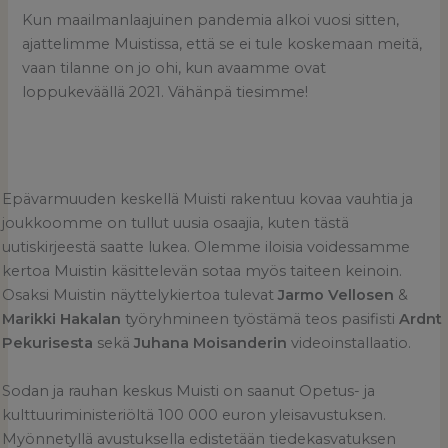
Kun maailmanlaajuinen pandemia alkoi vuosi sitten,
ajattelimme Muistissa, että se ei tule koskemaan meitä,
vaan tilanne on jo ohi, kun avaamme ovat
loppukeväällä 2021. Vähänpä tiesimme!
Epävarmuuden keskellä Muisti rakentuu kovaa vauhtia ja
joukkoomme on tullut uusia osaajia, kuten tästä
uutiskirjeestä saatte lukea. Olemme iloisia voidessamme
kertoa Muistin käsittelevän sotaa myös taiteen keinoin.
Osaksi Muistin näyttelykiertoa tulevat
Jarmo Vellosen
&
Marikki Hakalan
työryhmineen työstämä teos pasifisti
Ardnt
Pekurisesta
sekä
Juhana Moisanderin
videoinstallaatio.
Sodan ja rauhan keskus Muisti on saanut Opetus- ja
kulttuuriministeriöltä 100 000 euron yleisavustuksen.
Myönnetyllä avustuksella edistetään tiedekasvatuksen