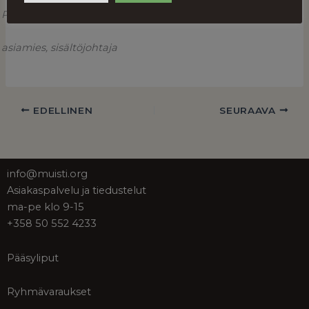
Pia Puntanen
asiamies, sisältöjohtaja
EDELLINEN
SEURAAVA
info@muisti.org
Asiakaspalvelu ja tiedustelut
ma-pe klo 9-15
+358 50 552 4233
Pääsyliput
Ryhmävaraukset