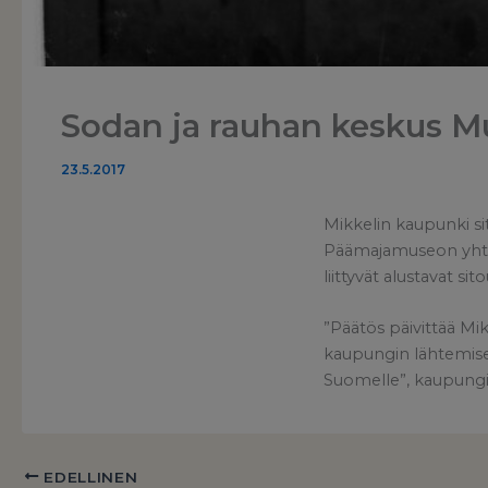
Sodan ja rauhan keskus Mu
23.5.2017
Mikkelin kaupunki s
Päämajamuseon yhtey
liittyvät alustavat 
”Päätös päivittää Mi
kaupungin lähtemises
Suomelle”, kaupungi
EDELLINEN