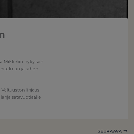
in
a Mikkeliin nykyisen
itelman ja siihen
Valtuuston linjaus
ahja satavuotiaalle
SEURAAVA