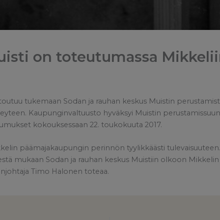
isti on toteutumassa Mikkeli
itoutuu tukemaan Sodan ja rauhan keskus Muistin perustamist
teen. Kaupunginvaltuusto hyväksyi Muistin perustamissuunn
sitoumukset kokouksessaan 22. toukokuuta 2017.
kkelin päämajakaupungin perinnön tyylikkäästi tulevaisuuteen. 
tä mukaan Sodan ja rauhan keskus Muistiin olkoon Mikkelin l
njohtaja Timo Halonen toteaa.