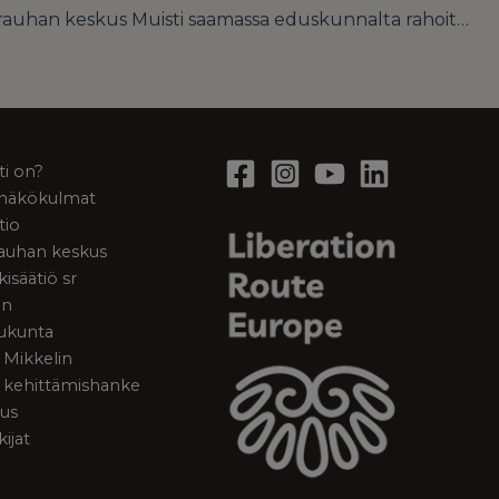
Sodan ja rauhan keskus Muisti saamassa eduskunnalta rahoitusta
ti on?
a näkökulmat
tio
rauhan keskus
kisäätiö sr
en
ukunta
 Mikkelin
 kehittämishanke
tus
kijat