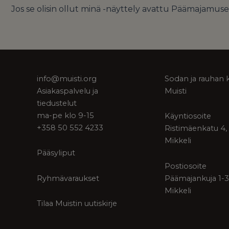
Jos se olisin ollut minä -näyttely avattu Päämajamus
info@muisti.org
Sodan ja rauhan 
Asiakaspalvelu ja
Muisti
tiedustelut
ma-pe klo 9-15
Käyntiosoite
+358 50 552 4233
Ristimäenkatu 4,
Mikkeli
Pääsyliput
Postiosoite
Ryhmävaraukset
Päämajankuja 1-3
Mikkeli
Tilaa Muistin uutiskirje