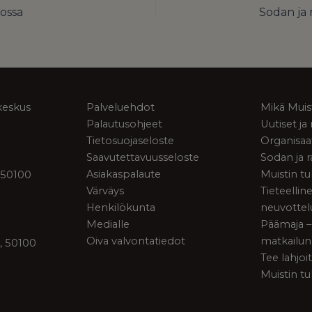
eossa
keskus
Palveluehdot
Mikä Muis
Palautusohjeet
Uutiset j
Tietosuojaseloste
Organisaa
Saavutettavuusseloste
Sodan ja 
Asiakaspalaute
Muistin tu
 50100
Värväys
Tieteellin
Henkilökunta
neuvottel
Medialle
Päämaja –
Oiva valvontatiedot
matkailun
, 50100
Tee lahjoi
Muistin tu