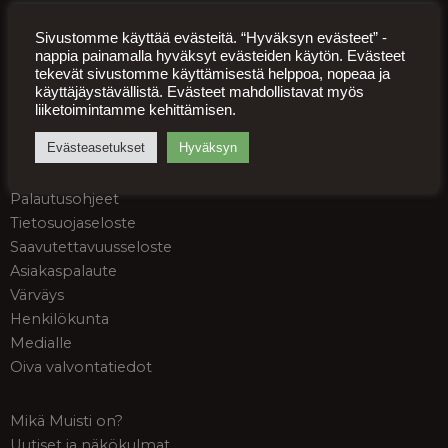
Käyntiosoite Ristimäenkatu 4, 50100 Mikkeli
Sivustomme käyttää evästeitä. “Hyväksyn evästeet” -
nappia painamalla hyväksyt evästeiden käytön. Evästeet
tekevät sivustomme käyttämisestä helppoa, nopeaa ja
käyttäjäystävällistä. Evästeet mahdollistavat myös
liiketoimintamme kehittämisen.
Postiosoite Päämajankuja 1-3, 50100 Mikkeli
Evästeasetukset
Hyväksyn
Palveluehdot
Palautusohjeet
Tietosuojaseloste
Saavutettavuusseloste
Asiakaspalaute
Värväys
Henkilökunta
Medialle
Oiva valvontatiedot
Mikä Muisti on?
Uutiset ja näkökulmat