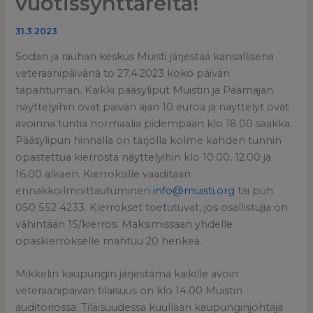
vuotissynttäreitä!
31.3.2023
Sodan ja rauhan keskus Muisti järjestää kansallisena
veteraanipäivänä to 27.4.2023 koko päivän
tapahtuman. Kaikki pääsyliput Muistin ja Päämajan
näyttelyihin ovat päivän ajan 10 euroa ja näyttelyt ovat
avoinna tuntia normaalia pidempään klo 18.00 saakka.
Pääsylipun hinnalla on tarjolla kolme kahden tunnin
opastettua kierrosta näyttelyihin klo 10.00, 12.00 ja
16.00 alkaen. Kierroksille vaaditaan
ennakkoilmoittautuminen
info@muisti.org
tai puh.
050 552 4233. Kierrokset toetutuvat, jos osallistujia on
vähintään 15/kierros. Maksimissaan yhdelle
opaskierrokselle mahtuu 20 henkeä.
Mikkelin kaupungin järjestämä kaikille avoin
veteraanipäivän tilaisuus on klo 14.00 Muistin
auditoriossa. Tilaisuudessa kuullaan kaupunginjohtaja