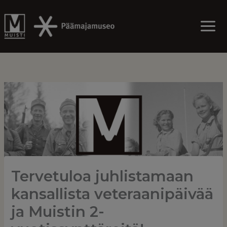
Skip
to
content
Tervetuloa juhlistamaan
kansallista veteraanipäivää
ja Muistin 2-