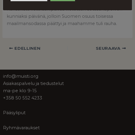
Kansallista veteraanipäivää vietetään sotasukupolven
kunniaksi päivänä, jolloin Suomen osuus toisessa
maailmansodassa päättyi ja maahamme tuli rauha.
EDELLINEN
SEURAAVA
info@muisti.org
Asiakaspalvelu ja tiedustelut
ma-pe klo 9-15
+358 50 552 4233
Pääsyliput
Ryhmävaraukset