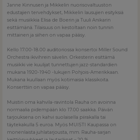
Janne Kinnusen ja Mikkelin nuorisovaltuuston
edustajien tervehdykset, Mikkelin lausujien esityksiä
sekä musiikkia Elisa de Boerin ja Tuuli Anikarin
esittämänä. Tilaisuus on kestoltaan noin tunnin
mittainen ja siihen on vapaa pääsy.
Kello 17.00-18.00 auditoriossa konsertoi Miller Sound
Orchestra ikivihrein sävelin. Orkesterin esittämä
musiikki vie kuulijat tunnettujen jazz-standardien
mukana 1920-1940 -lukujen Pohjois-Amerikkaan.
Mukana kuullaan myös kotimaisia klassikoita.
Konserttiin on vapaa pääsy.
Muistin oma kahvila-ravintola Rauha on avoinna
normaalia pidempään klo 17.00 saakka. Päivän
tarjouksena on kahvi suolaisella piirakalla tai
täytekakulla 5 euroa. Myös MUISTI Kaupassa on
monenlaista juhlatarjousta, mm. Rauha-sarjan
keittiöpyyhkeet ja lautasliinat – 20 %.