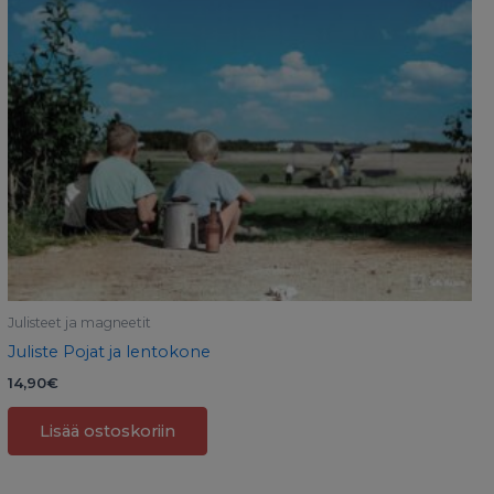
Julisteet ja magneetit
Juliste Pojat ja lentokone
14,90
€
Lisää ostoskoriin