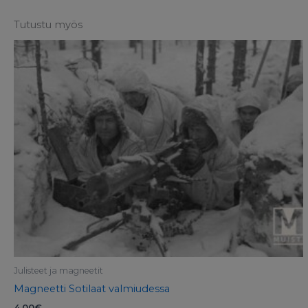
Tutustu myös
Julisteet ja magneetit
Magneetti Sotilaat valmiudessa
4,00
€