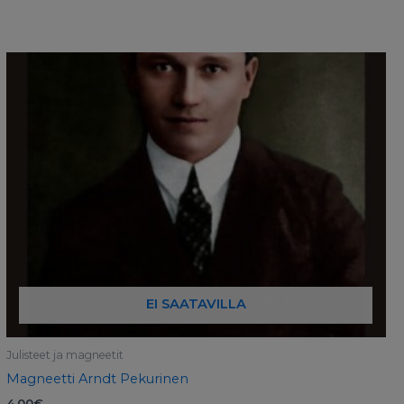
EI SAATAVILLA
Julisteet ja magneetit
Magneetti Arndt Pekurinen
4,00
€