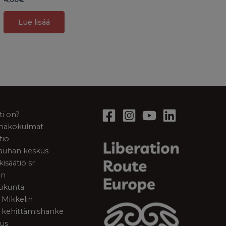
Lue lisää
ti on?
a näkökulmat
tio
rauhan keskus
kisäätiö sr
en
ukunta
 Mikkelin
 kehittämishanke
tus