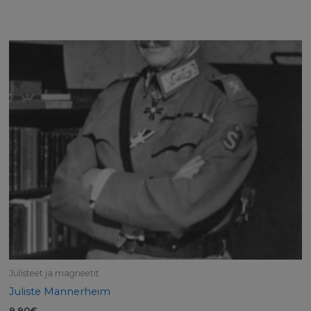
Julisteet ja magneetit
Juliste Mannerheim
9,90
€