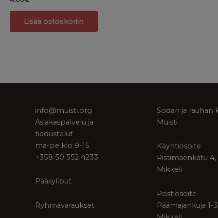
Lisää ostoskoriin
info@muisti.org
Sodan ja rauhan 
Asiakaspalvelu ja
Muisti
tiedustelut
ma-pe klo 9-15
Käyntiosoite
+358 50 552 4233
Ristimäenkatu 4,
Mikkeli
Pääsyliput
Postiosoite
Ryhmävaraukset
Päämajankuja 1-3
Mikkeli