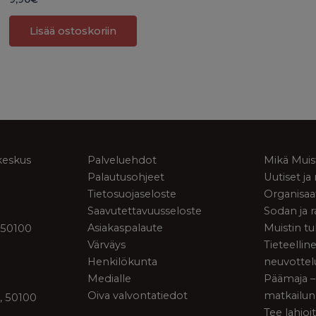
Lisää ostoskoriin
keskus
Palveluehdot
Mikä Muis
Palautusohjeet
Uutiset j
Tietosuojaseloste
Organisaa
Saavutettavuusseloste
Sodan ja 
Asiakaspalaute
Muistin tu
 50100
Värväys
Tieteellin
Henkilökunta
neuvottel
Medialle
Päämaja –
Oiva valvontatiedot
matkailun
, 50100
Tee lahjoi