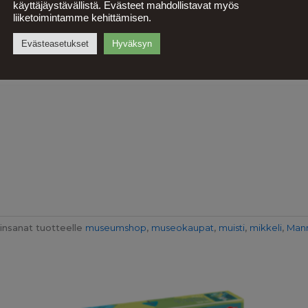
käyttäjäystävällistä. Evästeet mahdollistavat myös
liiketoimintamme kehittämisen.
Evästeasetukset
Hyväksyn
insanat tuotteelle
museumshop
,
museokaupat
,
muisti
,
mikkeli
,
Man