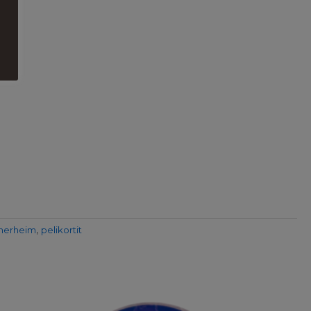
nerheim
,
pelikortit