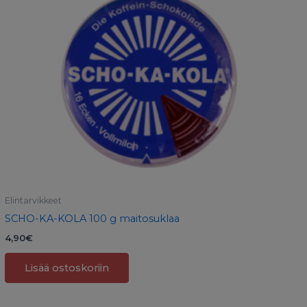
Elintarvikkeet
SCHO-KA-KOLA 100 g maitosuklaa
4,90
€
Lisää ostoskoriin