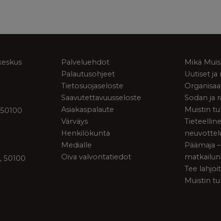
keskus
Palveluehdot
Mikä Muis
Palautusohjeet
Uutiset j
Tietosuojaseloste
Organisaa
Saavutettavuusseloste
Sodan ja 
Asiakaspalaute
Muistin tu
 50100
Värväys
Tieteellin
Henkilökunta
neuvottel
Medialle
Päämaja –
Oiva valvontatiedot
matkailun
, 50100
Tee lahjoi
Muistin tu