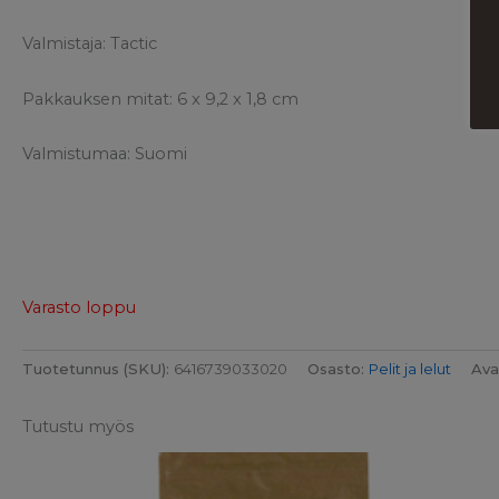
Valmistaja: Tactic
Pakkauksen mitat: 6 x 9,2 x 1,8 cm
Valmistumaa: Suomi
Varasto loppu
Tuotetunnus (SKU):
6416739033020
Osasto:
Pelit ja lelut
Ava
Tutustu myös