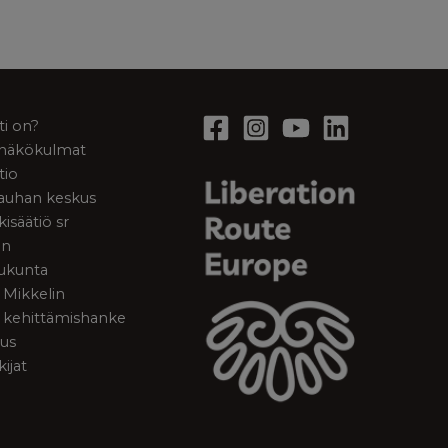
ti on?
a näkökulmat
tio
rauhan keskus
kisäätiö sr
en
ukunta
 Mikkelin
 kehittämishanke
tus
kijat