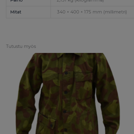
Paino
2,131 kg (kilogramma)
Mitat
340 × 400 × 175 mm (millimetri)
Tutustu myös