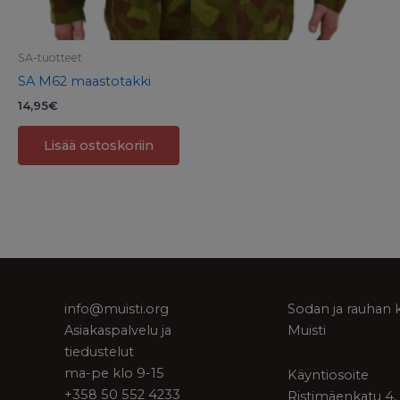
SA-tuotteet
SA M62 maastotakki
14,95
€
Lisää ostoskoriin
info@muisti.org
Sodan ja rauhan 
Asiakaspalvelu ja
Muisti
tiedustelut
ma-pe klo 9-15
Käyntiosoite
+358 50 552 4233
Ristimäenkatu 4,