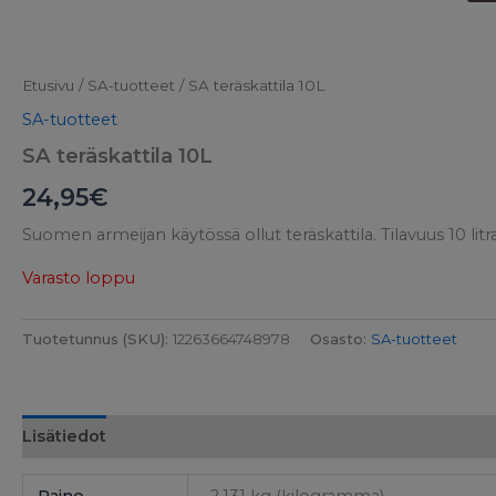
Etusivu
/
SA-tuotteet
/ SA teräskattila 10L
SA-tuotteet
SA teräskattila 10L
24,95
€
Suomen armeijan käytössä ollut teräskattila. Tilavuus 10 litr
Varasto loppu
Tuotetunnus (SKU):
12263664748978
Osasto:
SA-tuotteet
Lisätiedot