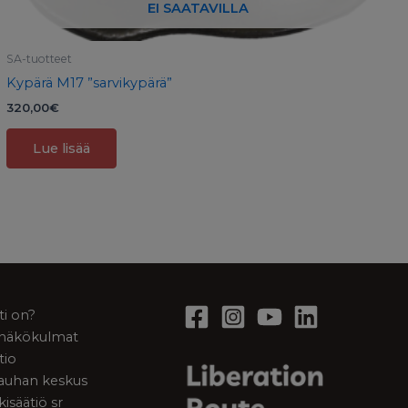
EI SAATAVILLA
SA-tuotteet
Kypärä M17 ”sarvikypärä”
320,00
€
Lue lisää
ti on?
a näkökulmat
tio
rauhan keskus
kisäätiö sr