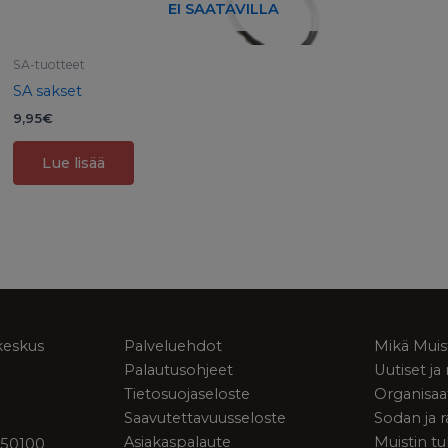
EI SAATAVILLA
SA-tuotteet
SA sakset
9,95
€
Lue lisää
keskus
Palveluehdot
Mikä Muis
Palautusohjeet
Uutiset j
Tietosuojaseloste
Organisaa
Saavutettavuusseloste
Sodan ja 
Asiakaspalaute
Muistin tu
 50100