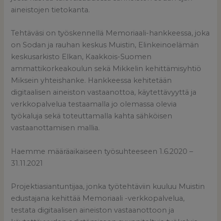
aineistojen tietokanta.
Tehtäväsi on työskennellä Memoriaali-hankkeessa, joka
on Sodan ja rauhan keskus Muistin, Elinkeinoelämän
keskusarkisto Elkan, Kaakkois-Suomen
ammattikorkeakoulun sekä Mikkelin kehittämisyhtiö
Miksein yhteishanke. Hankkeessa kehitetään
digitaalisen aineiston vastaanottoa, käytettävyyttä ja
verkkopalvelua testaamalla jo olemassa olevia
työkaluja sekä toteuttamalla kahta sähköisen
vastaanottamisen mallia.
Haemme määräaikaiseen työsuhteeseen 1.6.2020 –
31.11.2021
Projektiasiantuntijaa, jonka työtehtäviin kuuluu Muistin
edustajana kehittää Memoriaali -verkkopalvelua,
testata digitaalisen aineiston vastaanottoon ja