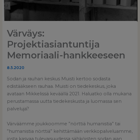
Värväys:
Projektiasiantuntija
Memoriaali-hankkeeseen
8.5.2020
Sodan ja rauhan keskus Muisti kertoo sodasta
edistääkseen rauhaa. Muisti on tiedekeskus, joka
avataan Mikkelissä keväällä 2021. Haluatko olla mukana
perustamassa uutta tiedekeskusta ja luomassa sen
palveluja?
Värväämme joukkoomme ”nörttiä humanistia” tai
”humanistia nörttiä” kehittämään verkkopalveluamme,
josta kasvaa tulevaisuudessa sähköisten sodan ajan