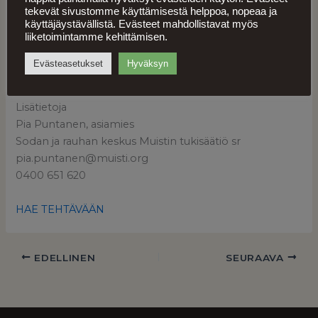
tekevät sivustomme käyttämisestä helppoa, nopeaa ja
Jätä hakemus 24.5. klo 24 mennessä. Täytä
käyttäjäystävällistä. Evästeet mahdollistavat myös
liiketoimintamme kehittämisen.
hakemukseen vain olennaisimmat työkokemukset ja
koulutukset. Liitä hakemukseen ansioluettelosi, josta
Evästeasetukset
Hyväksyn
selviää muu työkokemuksesi ja koulutuksesi.
Lisätietoja
Pia Puntanen, asiamies
Sodan ja rauhan keskus Muistin tukisäätiö sr
pia.puntanen@muisti.org
0400 651 620
HAE TEHTÄVÄÄN
EDELLINEN
SEURAAVA