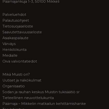
Päämajankuja 1-3, 50100 Mikkeli
Palveluehdot
Palautusohjeet
Tietosuojaseloste
Saavutettavuusseloste
Asiakaspalaute
Värväys
Henkilökunta
Medialle
Oiva valvontatiedot
Mikä Muisti on?
Uutiset ja näkökulmat
Organisaatio
Sodan ja rauhan keskus Muistin tukisäätiö sr
Tieteellinen neuvottelukunta
Päämaja – Mikkelin matkailun kehittämishanke