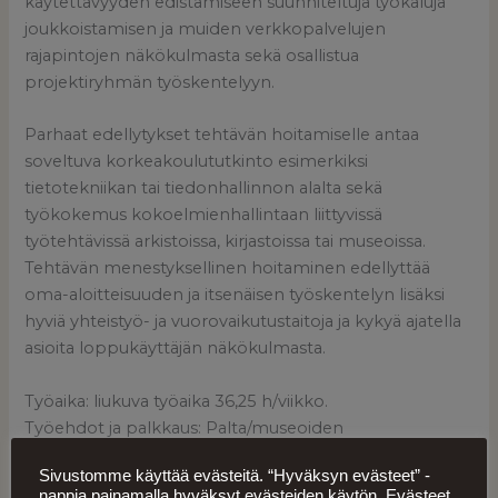
käytettävyyden edistämiseen suunniteltuja työkaluja
joukkoistamisen ja muiden verkkopalvelujen
rajapintojen näkökulmasta sekä osallistua
projektiryhmän työskentelyyn.
Parhaat edellytykset tehtävän hoitamiselle antaa
soveltuva korkeakoulututkinto esimerkiksi
tietotekniikan tai tiedonhallinnon alalta sekä
työkokemus kokoelmienhallintaan liittyvissä
työtehtävissä arkistoissa, kirjastoissa tai museoissa.
Tehtävän menestyksellinen hoitaminen edellyttää
oma-aloitteisuuden ja itsenäisen työskentelyn lisäksi
hyviä yhteistyö- ja vuorovaikutustaitoja ja kykyä ajatella
asioita loppukäyttäjän näkökulmasta.
Työaika: liukuva työaika 36,25 h/viikko.
Työehdot ja palkkaus: Palta/museoiden
työehtosopimus + tehtävän vaativuuden mukainen lisä
Sivustomme käyttää evästeitä. “Hyväksyn evästeet” -
Tehtävän täytössä noudatamme koeaikaa.
nappia painamalla hyväksyt evästeiden käytön. Evästeet