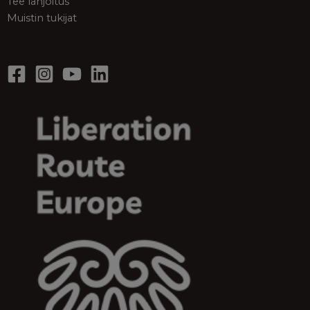
Tee lahjoitus
Muistin tukijat