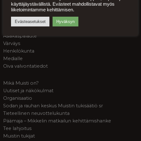
käyttäjäystävällistä. Evästeet mahdollistavat myös
Palveluehdot
liiketoimintamme kehittämisen.
Palautusohjeet
Tietosuojaseloste
Evästeasetukset
Hyväksyn
Saavutettavuusseloste
Asiakaspalaute
Värväys
Henkilökunta
Medialle
Oiva valvontatiedot
Mikä Muisti on?
Uutiset ja näkökulmat
Organisaatio
Sodan ja rauhan keskus Muistin tukisäätiö sr
Tieteellinen neuvottelukunta
Päämaja – Mikkelin matkailun kehittämishanke
Tee lahjoitus
Muistin tukijat