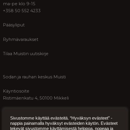
ma-pe klo 9-15
+358 50 552 4233
Pääsyliput
Ryhmävaraukset
Tilaa Muistin uutiskirje
Sodan ja rauhan keskus Muisti
Käyntiosoite
Ristimäenkatu 4, 50100 Mikkeli
Postiosoite
Sivustomme käyttää evästeitä. “Hyväksyn evästeet” -
Päämajankuja 1-3, 50100 Mikkeli
nappia painamalla hyväksyt evästeiden käytön. Evästeet
tekevät sivustomme käyttämisestä helppoa, nopeaa ja