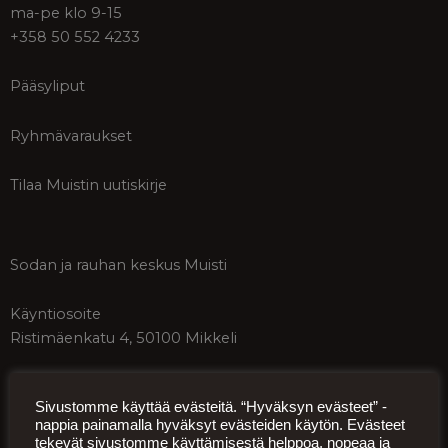
ma-pe klo 9-15
+358 50 552 4233
Pääsyliput
Ryhmävaraukset
Tilaa Muistin uutiskirje
Sodan ja rauhan keskus Muisti
Käyntiosoite
Ristimäenkatu 4, 50100 Mikkeli
Postiosoite
Sivustomme käyttää evästeitä. “Hyväksyn evästeet” -
Päämajankuja 1-3, 50100 Mikkeli
nappia painamalla hyväksyt evästeiden käytön. Evästeet
tekevät sivustomme käyttämisestä helppoa, nopeaa ja