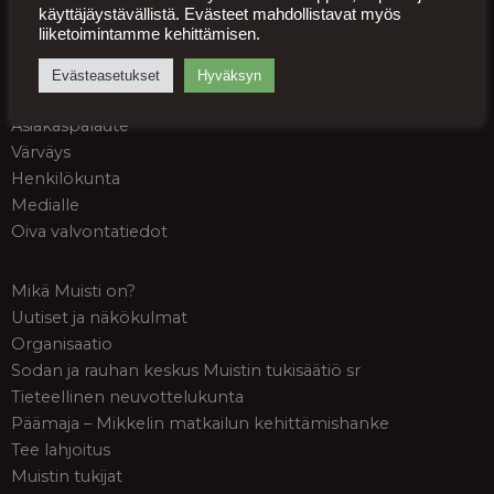
käyttäjäystävällistä. Evästeet mahdollistavat myös
Palveluehdot
liiketoimintamme kehittämisen.
Palautusohjeet
Tietosuojaseloste
Evästeasetukset
Hyväksyn
Saavutettavuusseloste
Asiakaspalaute
Värväys
Henkilökunta
Medialle
Oiva valvontatiedot
Mikä Muisti on?
Uutiset ja näkökulmat
Organisaatio
Sodan ja rauhan keskus Muistin tukisäätiö sr
Tieteellinen neuvottelukunta
Päämaja – Mikkelin matkailun kehittämishanke
Tee lahjoitus
Muistin tukijat