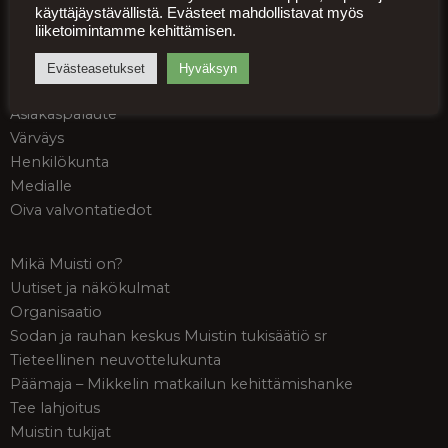
käyttäjäystävällistä. Evästeet mahdollistavat myös
Palveluehdot
liiketoimintamme kehittämisen.
Palautusohjeet
Tietosuojaseloste
Evästeasetukset
Hyväksyn
Saavutettavuusseloste
Asiakaspalaute
Värväys
Henkilökunta
Medialle
Oiva valvontatiedot
Mikä Muisti on?
Uutiset ja näkökulmat
Organisaatio
Sodan ja rauhan keskus Muistin tukisäätiö sr
Tieteellinen neuvottelukunta
Päämaja – Mikkelin matkailun kehittämishanke
Tee lahjoitus
Muistin tukijat