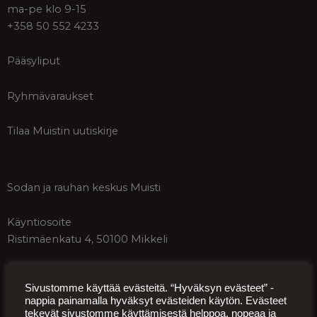
ma-pe klo 9-15
+358 50 552 4233
Pääsyliput
Ryhmävaraukset
Tilaa Muistin uutiskirje
Sodan ja rauhan keskus Muisti
Käyntiosoite
Ristimäenkatu 4, 50100 Mikkeli
Postiosoite
Sivustomme käyttää evästeitä. “Hyväksyn evästeet” -
Päämajankuja 1-3, 50100 Mikkeli
nappia painamalla hyväksyt evästeiden käytön. Evästeet
tekevät sivustomme käyttämisestä helppoa, nopeaa ja