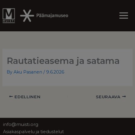
Skip
to
content
Rautatieasema ja satama
By
Aku Pasanen
/
9.6.2026
EDELLINEN
SEURAAVA
info@muisti.org
Asiakaspalvelu ja tiedustelut