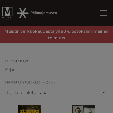
Skip
to
content
Muistin verkkokaupasta yli 50 € ostoksiin ilmainen
toimitus
Etusivu
/ Kirjat
Kirjat
Näytetään tulokset 1–12 / 57