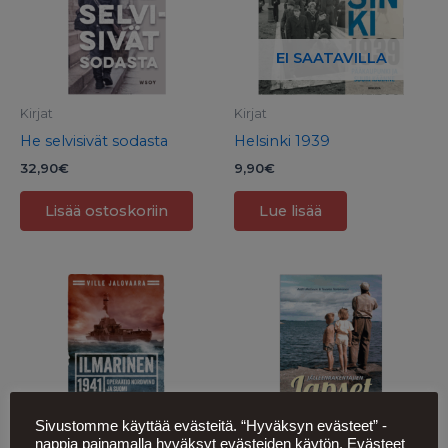
EI SAATAVILLA
Kirjat
Kirjat
He selvisivät sodasta
Helsinki 1939
32,90
€
9,90
€
Lisää ostoskoriin
Lue lisää
Sivustomme käyttää evästeitä. “Hyväksyn evästeet” -
Kirjat
Kirjat
nappia painamalla hyväksyt evästeiden käytön. Evästeet