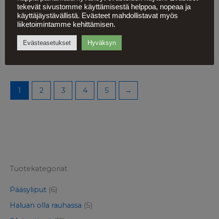
tekevät sivustomme käyttämisestä helppoa, nopeaa ja
Ilmarinen 1941
Jälleenrakentajien lapset
käyttäjäystävällistä. Evästeet mahdollistavat myös
32,90
€
21,90
€
liiketoimintamme kehittämisen.
Lisää ostoskoriin
Lisää ostoskoriin
Evästeasetukset
Hyväksyn
1
2
3
4
5
→
Tuotekategoriat
Pääsyliput
(6)
Haluan olla rauhassa
(5)