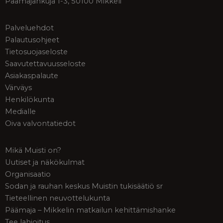
Päämajankuja 1-3, 50100 Mikkeli
Palveluehdot
Palautusohjeet
Tietosuojaseloste
Saavutettavuusseloste
Asiakaspalaute
Värväys
Henkilökunta
Medialle
Oiva valvontatiedot
Mikä Muisti on?
Uutiset ja näkökulmat
Organisaatio
Sodan ja rauhan keskus Muistin tukisäätiö sr
Tieteellinen neuvottelukunta
Päämaja – Mikkelin matkailun kehittämishanke
Tee lahjoitus