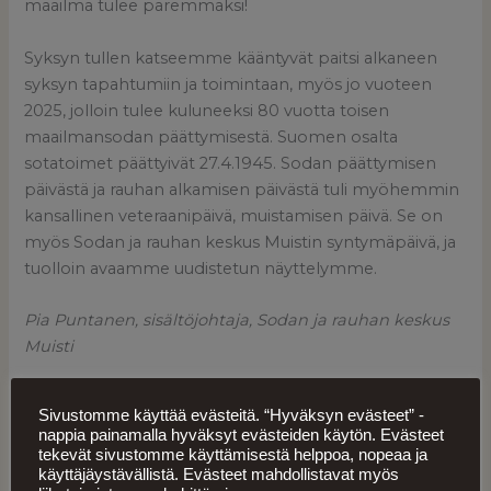
maailma tulee paremmaksi!
Syksyn tullen katseemme kääntyvät paitsi alkaneen
syksyn tapahtumiin ja toimintaan, myös jo vuoteen
2025, jolloin tulee kuluneeksi 80 vuotta toisen
maailmansodan päättymisestä. Suomen osalta
sotatoimet päättyivät 27.4.1945. Sodan päättymisen
päivästä ja rauhan alkamisen päivästä tuli myöhemmin
kansallinen veteraanipäivä, muistamisen päivä. Se on
myös Sodan ja rauhan keskus Muistin syntymäpäivä, ja
tuolloin avaamme uudistetun näyttelymme.
Pia Puntanen, sisältöjohtaja, Sodan ja rauhan keskus
Muisti
Sivustomme käyttää evästeitä. “Hyväksyn evästeet” -
nappia painamalla hyväksyt evästeiden käytön. Evästeet
tekevät sivustomme käyttämisestä helppoa, nopeaa ja
käyttäjäystävällistä. Evästeet mahdollistavat myös