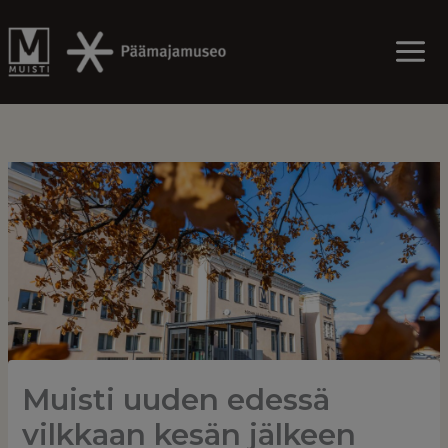
Skip
to
content
Muisti uuden edessä
vilkkaan kesän jälkeen