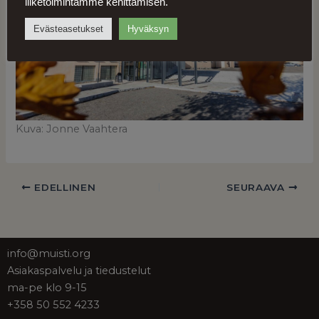
liiketoimintamme kehittämisen.
Evästeasetukset
Hyväksyn
Kuva: Jonne Vaahtera
EDELLINEN
SEURAAVA
info@muisti.org
Asiakaspalvelu ja tiedustelut
ma-pe klo 9-15
+358 50 552 4233