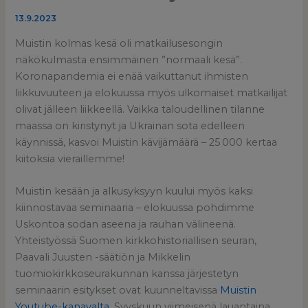
13.9.2023
Muistin kolmas kesä oli matkailusesongin
näkökulmasta ensimmäinen ”normaali kesä”.
Koronapandemia ei enää vaikuttanut ihmisten
liikkuvuuteen ja elokuussa myös ulkomaiset matkailijat
olivat jälleen liikkeellä. Vaikka taloudellinen tilanne
maassa on kiristynyt ja Ukrainan sota edelleen
käynnissä, kasvoi Muistin kävijämäärä – 25 000 kertaa
kiitoksia vieraillemme!
Muistin kesään ja alkusyksyyn kuului myös kaksi
kiinnostavaa seminaaria – elokuussa pohdimme
Uskontoa sodan aseena ja rauhan välineenä.
Yhteistyössä Suomen kirkkohistoriallisen seuran,
Paavali Juusten -säätiön ja Mikkelin
tuomiokirkkoseurakunnan kanssa järjestetyn
seminaarin esitykset ovat kuunneltavissa
Muistin
Youtube-kanavalta
. Syyskuun viimeisenä lauantaina