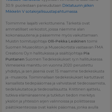
30.9. puolestaan paneudutaan
Diktatuurin jälkiin
Mikkelin V sotakirjallisuustapahtumassa
.
Toimimme laajalti verkottuneina. Tärkeitä ovat
ammatilliset verkostot, joissa näemme alan
kokonaisuutena ja pääsemme myös vaikuttamaan.
Muistin toimitusjohtaja
Olli-Pekka Leskinen
toimii
Suomen Museoliiton ja Museokortista vastaavan FMA
Creations Oy:n hallituksissa ja sisältöjohtaja
Pia
Puntanen
Suomen Tiedekeskukset ry:n hallituksessa.
Viimeiseksi mainittu on vuonna 2020 perustettu
yhdistys, ja sen jäseniä ovat 15 maamme tiedekeskusta
ja -museota. Toiminnallaan tiedekeskukset kartuttavat
kansallista tiedepääomaa ja vahvistavat tiedeosaamista,
tiedelukutaitoa ja tiedeosallisuutta. Kriittinen ajattelu,
tutkiva elämänasenne ja tutkitun tiedon merkitys
yksilön ja yhteisön arjen valinnoissa ja poliittisessa
päätöksenteossa ovat kaikki pääomaa, jonka avulla