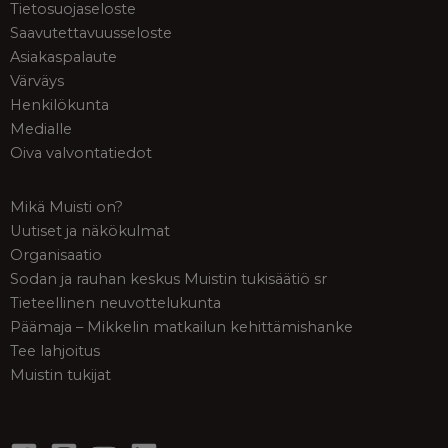
Tietosuojaseloste
Saavutettavuusseloste
Asiakaspalaute
Värväys
Henkilökunta
Medialle
Oiva valvontatiedot
Mikä Muisti on?
Uutiset ja näkökulmat
Organisaatio
Sodan ja rauhan keskus Muistin tukisäätiö sr
Tieteellinen neuvottelukunta
Päämaja – Mikkelin matkailun kehittämishanke
Tee lahjoitus
Muistin tukijat