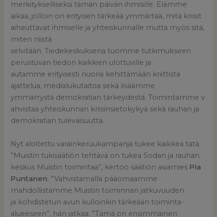
merkitykselliseksi tämän päivän ihmisille. Elämme
aikaa, jolloin on erityisen tärkeää ymmärtää, mitä kriisit
aiheuttavat ihmiselle ja yhteiskunnalle mutta myös sitä,
miten niistä
selvitään. Tiedekeskuksena tuomme tutkimukseen
perustuvan tiedon kaikkien ulottuville ja
autamme erityisesti nuoria kehittämään kriittistä
ajattelua, medialukutaitoa sekä lisäämme
ymmärrystä demokratian tärkeydestä. Toimintamme v
ahvistaa yhteiskunnan kriisinsietokykyä sekä rauhan ja
demokratian tulevaisuutta.
Nyt aloitettu varainkeruukampanja tukee kaikkea tätä.
”Muistin tukisäätiön tehtävä on tukea Sodan ja rauhan
keskus Muistin toimintaa”, kertoo säätiön asiamies
Pia
Puntanen
. ”Vahvistamalla pääomaamme
mahdollistamme Muistin toiminnan jatkuvuuden
ja kohdistetun avun kulloinkin tärkeään toiminta-
alueeseen”, hän jatkaa. ”Tämä on ensimmäinen