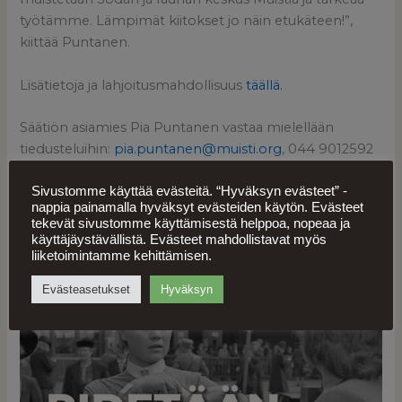
työtämme. Lämpimät kiitokset jo näin etukäteen!”,
kiittää Puntanen.
Lisätietoja ja lahjoitusmahdollisuus
täällä.
Säätiön asiamies Pia Puntanen vastaa mielellään
tiedusteluihin:
pia.puntanen@muisti.org
, 044 9012592
RA/2020/984
Sivustomme käyttää evästeitä. “Hyväksyn evästeet” -
nappia painamalla hyväksyt evästeiden käytön. Evästeet
tekevät sivustomme käyttämisestä helppoa, nopeaa ja
käyttäjäystävällistä. Evästeet mahdollistavat myös
liiketoimintamme kehittämisen.
Evästeasetukset
Hyväksyn