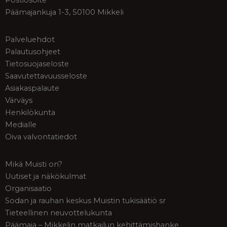
Postiosoite
Päämajankuja 1-3, 50100 Mikkeli
Palveluehdot
Palautusohjeet
Tietosuojaseloste
Saavutettavuusseloste
Asiakaspalaute
Värväys
Henkilökunta
Medialle
Oiva valvontatiedot
Mikä Muisti on?
Uutiset ja näkökulmat
Organisaatio
Sodan ja rauhan keskus Muistin tukisäätiö sr
Tieteellinen neuvottelukunta
Päämaja – Mikkelin matkailun kehittämishanke