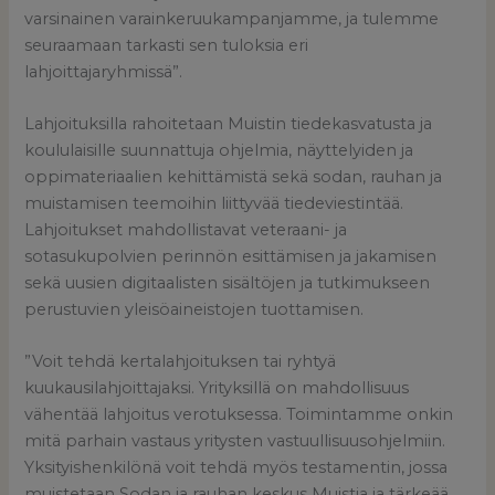
varsinainen varainkeruukampanjamme, ja tulemme
seuraamaan tarkasti sen tuloksia eri
lahjoittajaryhmissä”.
Lahjoituksilla rahoitetaan Muistin tiedekasvatusta ja
koululaisille suunnattuja ohjelmia, näyttelyiden ja
oppimateriaalien kehittämistä sekä sodan, rauhan ja
muistamisen teemoihin liittyvää tiedeviestintää.
Lahjoitukset mahdollistavat veteraani- ja
sotasukupolvien perinnön esittämisen ja jakamisen
sekä uusien digitaalisten sisältöjen ja tutkimukseen
perustuvien yleisöaineistojen tuottamisen.
”Voit tehdä kertalahjoituksen tai ryhtyä
kuukausilahjoittajaksi. Yrityksillä on mahdollisuus
vähentää lahjoitus verotuksessa. Toimintamme onkin
mitä parhain vastaus yritysten vastuullisuusohjelmiin.
Yksityishenkilönä voit tehdä myös testamentin, jossa
muistetaan Sodan ja rauhan keskus Muistia ja tärkeää