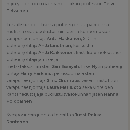
ngin yliopiston maailmanpolitiikan professori
Teivo
Teivainen
.
Turvallisuuspoliittisessa puheenjohtajapaneelissa
mukana ovat puolustusministeri ja kokoomuksen
varapuheenjohtaja
Antti Häkkänen
, SDP:n
puheenjohtaja
Antti Lindtman
, keskustan
puheenjohtaja
Antti Kaikkonen
, kristillisdemokraattien
puheenjohtaja ja maa- ja
metsätalousministeri
Sari Essayah
, Liike Nytin puheenj
ohtaja
Harry Harkimo
, perussuomalaisten
varapuheenjohtaja
Simo Grönroos
, vasemmistoliiton
varapuheenjohtaja
Laura Meriluoto
sekä vihreiden
kansanedustaja ja puolustusvaliokunnan jäsen
Hanna
Holopainen
.
Symposiumin juontaa toimittaja
Jussi-Pekka
Rantanen
.