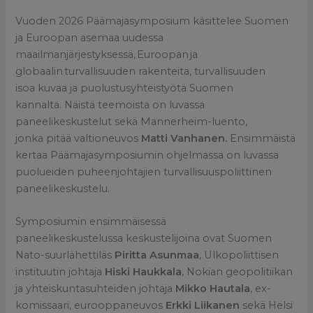
Vuoden 2026 Päämajasymposium käsittelee Suomen
ja Euroopan asemaa uudessa
maailmanjärjestyksessä, Euroopan ja
globaalin turvallisuuden rakenteita, turvallisuuden
isoa kuvaa ja puolustusyhteistyötä Suomen
kannalta. Näistä teemoista on luvassa
paneelikeskustelut sekä Mannerheim-luento,
jonka pitää valtioneuvos
Matti Vanhanen.
Ensimmäistä
kertaa Päämajasymposiumin ohjelmassa on luvassa
puolueiden puheenjohtajien turvallisuuspoliittinen
paneelikeskustelu.
Symposiumin ensimmäisessä
paneelikeskustelussa keskustelijoina ovat Suomen
Nato-suurlähettiläs
Piritta Asunmaa
, Ulkopoliittisen
instituutin johtaja
Hiski Haukkala
, Nokian geopolitiikan
ja yhteiskuntasuhteiden johtaja
Mikko Hautala
, ex-
komissaari, eurooppaneuvos
Erkki Liikanen
sekä Helsi