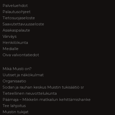
Palveluehdot
Palautusohjeet
Tietosuojaseloste
Saavutettavuusseloste
Asiakaspalaute
Värväys
Henkilökunta
Medialle
Oiva valvontatiedot
Mikä Muisti on?
Uutiset ja näkökulmat
Organisaatio
Sodan ja rauhan keskus Muistin tukisäätiö sr
Tieteellinen neuvottelukunta
Päämaja – Mikkelin matkailun kehittämishanke
Tee lahjoitus
Muistin tukijat