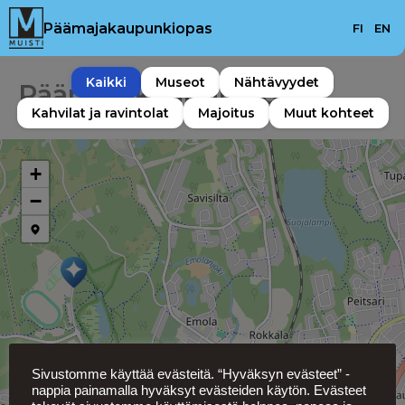
Skip
Päämajakaupunkiopas
FI
EN
to
content
Kaikki
Museot
Nähtävyydet
Päämajakaupunkiopas
Kahvilat ja ravintolat
Majoitus
Muut kohteet
+
−
Sivustomme käyttää evästeitä. “Hyväksyn evästeet” -
nappia painamalla hyväksyt evästeiden käytön. Evästeet