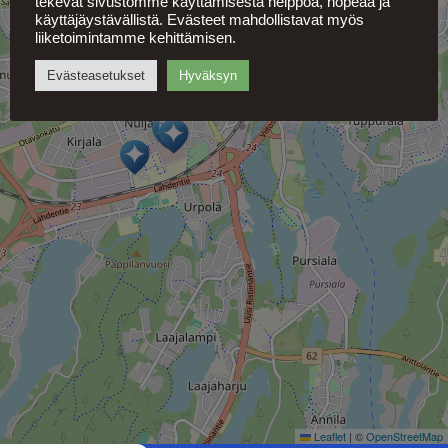
tekevät sivustomme käyttämisestä helppoa, nopeaa ja
käyttäjäystävällistä. Evästeet mahdollistavat myös
liiketoimintamme kehittämisen.
Evästeasetukset
Hyväksyn
Leaflet
|
©
OpenStreetMap