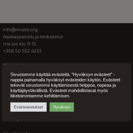
info@muisti.org
Asiakaspalvelu ja tiedustelut
ma-pe klo 9-15
+358 50 552 4233
Pääsyliput
Sivustomme käyttää evästeitä. “Hyväksyn evästeet” -
nappia painamalla hyväksyt evästeiden käytön. Evästeet
Ryhmävaraukset
tekevät sivustomme käyttämisestä helppoa, nopeaa ja
käyttäjäystävällistä. Evästeet mahdollistavat myös
Tilaa Muistin uutiskirje
liiketoimintamme kehittämisen.
Evästeasetukset
Hyväksyn
Sodan ja rauhan keskus Muisti