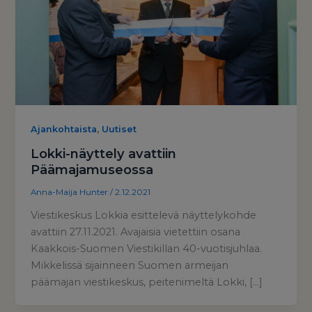
,
Ajankohtaista
Uutiset
Lokki-näyttely avattiin
Päämajamuseossa
Anna-Maija Hunter
/
2.12.2021
Viestikeskus Lokkia esittelevä näyttelykohde
avattiin 27.11.2021. Avajaisia vietettiin osana
Kaakkois-Suomen Viestikillan 40-vuotisjuhlaa.
Mikkelissä sijainneen Suomen armeijan
päämajan viestikeskus, peitenimeltä Lokki, […]