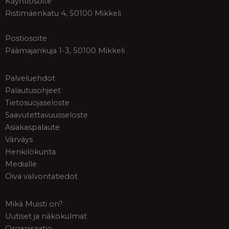
Käyntiosoite
Ristimäenkatu 4, 50100 Mikkeli
Postiosoite
Päämajankuja 1-3, 50100 Mikkeli
Palveluehdot
Palautusohjeet
Tietosuojaseloste
Saavutettavuusseloste
Asiakaspalaute
Värväys
Henkilökunta
Medialle
Oiva valvontatiedot
Mikä Muisti on?
Uutiset ja näkökulmat
Organisaatio