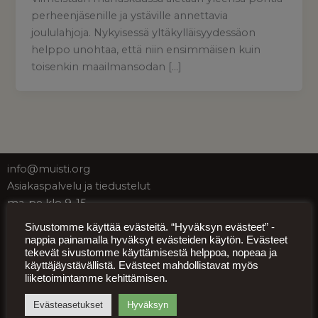
perheenjäsenille ja ystäville annettavia
joululahjoja. Nykyisessä yltäkylläisyydessäon
helppo unohtaa, että niin ensimmäisen kuin
toisenkin maailmansodan […]
info@muisti.org
Asiakaspalvelu ja tiedustelut
ma-pe klo 9-15
+358 50 552 4233
Sivustomme käyttää evästeitä. “Hyväksyn evästeet” -
nappia painamalla hyväksyt evästeiden käytön. Evästeet
tekevät sivustomme käyttämisestä helppoa, nopeaa ja
Pääsyliput
käyttäjäystävällistä. Evästeet mahdollistavat myös
liiketoimintamme kehittämisen.
Ryhmävaraukset
Evästeasetukset
Hyväksyn