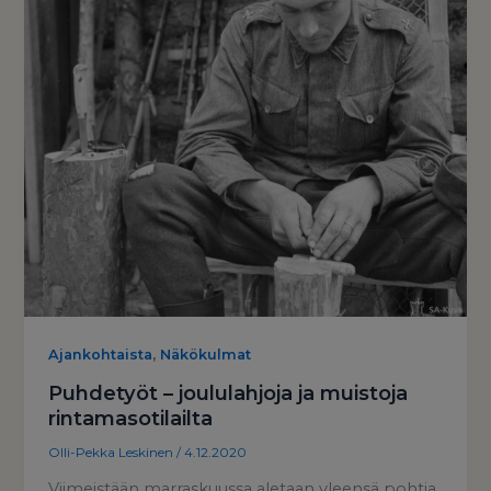
,
Ajankohtaista
Näkökulmat
Puhdetyöt – joululahjoja ja muistoja
rintamasotilailta
Olli-Pekka Leskinen
/
4.12.2020
Viimeistään marraskuussa aletaan yleensä pohtia