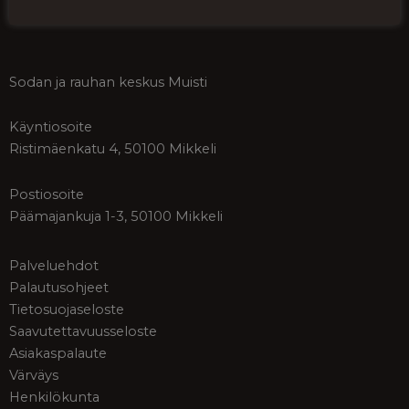
Tilaa Muistin uutiskirje
Sodan ja rauhan keskus Muisti
Käyntiosoite
Ristimäenkatu 4, 50100 Mikkeli
Postiosoite
Päämajankuja 1-3, 50100 Mikkeli
Palveluehdot
Palautusohjeet
Tietosuojaseloste
Saavutettavuusseloste
Asiakaspalaute
Värväys
Henkilökunta