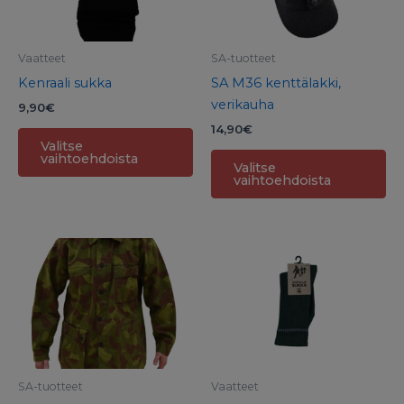
muunnelma.
mu
Voit
Voi
tehdä
te
Vaatteet
SA-tuotteet
valinnat
va
Kenraali sukka
SA M36 kenttälakki,
tuotteen
tu
verikauha
9,90
€
sivulla.
siv
14,90
€
Valitse
vaihtoehdoista
Valitse
vaihtoehdoista
Täl
tu
on
us
mu
Voi
te
SA-tuotteet
Vaatteet
va