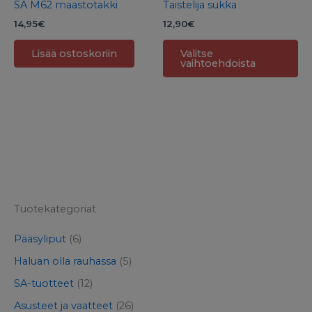
SA M62 maastotakki
Taistelija sukka
tu
14,95
€
12,90
€
siv
Lisää ostoskoriin
Valitse
vaihtoehdoista
Tuotekategoriat
Pääsyliput
(6)
Haluan olla rauhassa
(5)
SA-tuotteet
(12)
Asusteet ja vaatteet
(26)