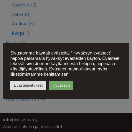
Vaatteet
(3)
Sarka
(8)
Aarikka
(3)
Korpi
(7)
Kirjat
(57)
Lastenkirjat
(7)
Sivustomme käyttää evästeitä. “Hyväksyn evästeet” -
nappia painamalla hyväksyt evästeiden käytön. Evästeet
Lupaus-korusarja
(8)
tekevät sivustomme käyttämisestä helppoa, nopeaa ja
käyttäjäystävällistä. Evästeet mahdollistavat myös
Elintarvikkeet
(5)
liiketoimintamme kehittämisen.
Pelit ja lelut
(7)
Evästeasetukset
Hyväksyn
Julisteet ja magneetit
(30)
Muut tuotteet
(14)
info@muisti.org
Asiakaspalvelu ja tiedustelut