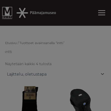
Skip
to
content
Etusivu
/ Tuotteet avainsanalla “intti”
intti
Näytetään kaikki 4 tulosta
Tällä
Täl
tuotteella
tu
on
on
useampi
us