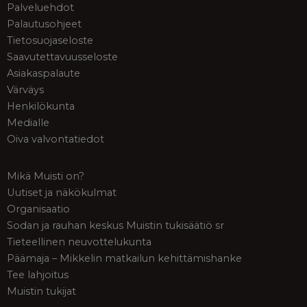
Palveluehdot
Palautusohjeet
Tietosuojaseloste
Saavutettavuusseloste
Asiakaspalaute
Värväys
Henkilökunta
Medialle
Oiva valvontatiedot
Mikä Muisti on?
Uutiset ja näkökulmat
Organisaatio
Sodan ja rauhan keskus Muistin tukisäätiö sr
Tieteellinen neuvottelukunta
Päämaja – Mikkelin matkailun kehittämishanke
Tee lahjoitus
Muistin tukijat