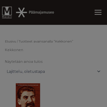
Skip
to
content
Etusivu
/ Tuotteet avainsanalla “Kekkonen”
Kekkonen
Näytetään ainoa tulos