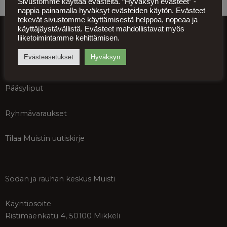
Sivustomme käyttää evästeitä. “Hyväksyn evästeet” -
nappia painamalla hyväksyt evästeiden käytön. Evästeet
tekevät sivustomme käyttämisestä helppoa, nopeaa ja
info@muisti.org
käyttäjäystävällistä. Evästeet mahdollistavat myös
liiketoimintamme kehittämisen.
Asiakaspalvelu ja tiedustelut
ma-pe klo 9-15
Evästeasetukset
Hyväksyn
+358 50 552 4233
Pääsyliput
Ryhmävaraukset
Tilaa Muistin uutiskirje
Sodan ja rauhan keskus Muisti
Käyntiosoite
Ristimäenkatu 4, 50100 Mikkeli