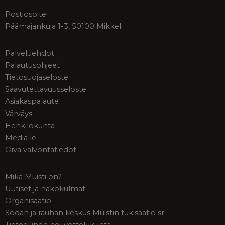
Postiosoite
Päämajankuja 1-3, 50100 Mikkeli
Palveluehdot
Palautusohjeet
Tietosuojaseloste
Saavutettavuusseloste
Asiakaspalaute
Värväys
Henkilökunta
Medialle
Oiva valvontatiedot
Mikä Muisti on?
Uutiset ja näkökulmat
Organisaatio
Sodan ja rauhan keskus Muistin tukisäätiö sr
Tieteellinen neuvottelukunta