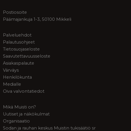
Postiosoite
Päämajankuja 1-3, 50100 Mikkeli
Palveluehdot
Palautusohjeet
Tietosuojaseloste
Saavutettavuusseloste
Asiakaspalaute
Värväys
Henkilökunta
Medialle
Oiva valvontatiedot
Mikä Muisti on?
Uutiset ja näkökulmat
Organisaatio
Sodan ja rauhan keskus Muistin tukisäätiö sr