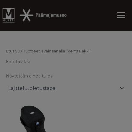
Skip
to
content
Etusivu
/ Tuotteet avainsanalla “kenttälakki”
kenttälakki
Näytetään ainoa tulos
Tällä
tuotteella
on
useampi