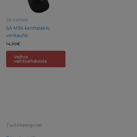
muunnelma.
Voit
tehdä
SA-tuotteet
valinnat
SA M36 kenttälakki,
tuotteen
verikauha
sivulla.
14,90
€
Valitse
vaihtoehdoista
Tuotekategoriat