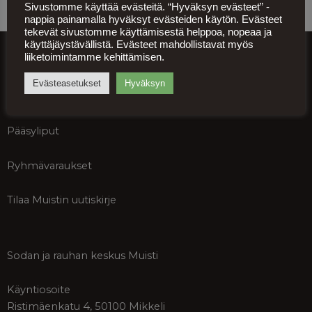
Sivustomme käyttää evästeitä. “Hyväksyn evästeet” -
nappia painamalla hyväksyt evästeiden käytön. Evästeet
tekevät sivustomme käyttämisestä helppoa, nopeaa ja
käyttäjäystävällistä. Evästeet mahdollistavat myös
info@muisti.org
liiketoimintamme kehittämisen.
Asiakaspalvelu ja tiedustelut
ma-pe klo 9-15
Evästeasetukset
Hyväksyn
+358 50 552 4233
Pääsyliput
Ryhmävaraukset
Tilaa Muistin uutiskirje
Sodan ja rauhan keskus Muisti
Käyntiosoite
Ristimäenkatu 4, 50100 Mikkeli