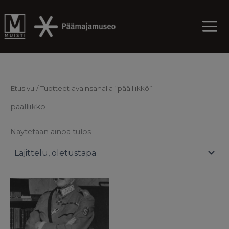
Skip
to
content
Etusivu
/ Tuotteet avainsanalla “päälliikkö”
päälliikkö
Näytetään ainoa tulos