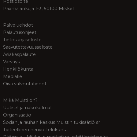
Postiosoite
Päämajankuja 1-3, 50100 Mikkeli
Palveluehdot
Palautusohjeet
Tietosuojaseloste
Saavutettavuusseloste
Asiakaspalaute
Värväys
Henkilökunta
Medialle
Oiva valvontatiedot
Mikä Muisti on?
Uutiset ja näkökulmat
Organisaatio
Sodan ja rauhan keskus Muistin tukisäätiö sr
Tieteellinen neuvottelukunta
Päämaja – Mikkelin matkailun kehittämishanke