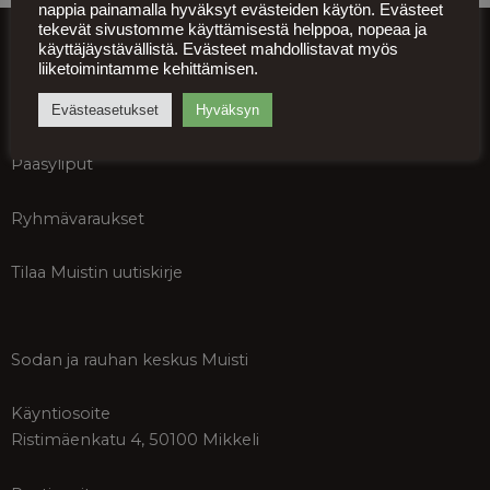
nappia painamalla hyväksyt evästeiden käytön. Evästeet
tekevät sivustomme käyttämisestä helppoa, nopeaa ja
info@muisti.org
käyttäjäystävällistä. Evästeet mahdollistavat myös
Asiakaspalvelu ja tiedustelut
liiketoimintamme kehittämisen.
ma-pe klo 9-15
+358 50 552 4233
Evästeasetukset
Hyväksyn
Pääsyliput
Ryhmävaraukset
Tilaa Muistin uutiskirje
Sodan ja rauhan keskus Muisti
Käyntiosoite
Ristimäenkatu 4, 50100 Mikkeli