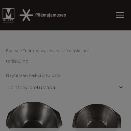
Skip
to
content
Etusivu
/ Tuotteet avainsanalla “teräskulho”
teräskulho
Näytetään kaikki 3 tulosta