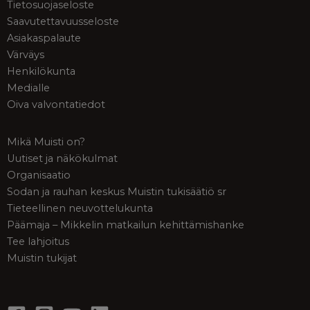
Tietosuojaseloste
Saavutettavuusseloste
Asiakaspalaute
Värväys
Henkilökunta
Medialle
Oiva valvontatiedot
Mikä Muisti on?
Uutiset ja näkökulmat
Organisaatio
Sodan ja rauhan keskus Muistin tukisäätiö sr
Tieteellinen neuvottelukunta
Päämaja – Mikkelin matkailun kehittämishanke
Tee lahjoitus
Muistin tukijat