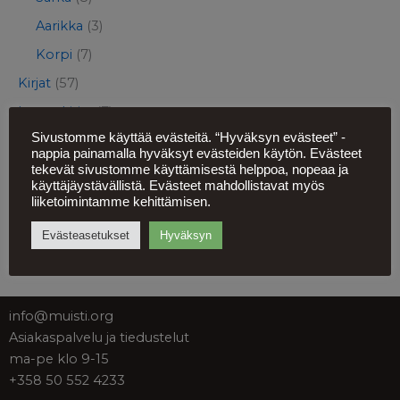
Aarikka
(3)
Korpi
(7)
Kirjat
(57)
Lastenkirjat
(7)
Sivustomme käyttää evästeitä. “Hyväksyn evästeet” -
Lupaus-korusarja
(8)
nappia painamalla hyväksyt evästeiden käytön. Evästeet
Elintarvikkeet
(5)
tekevät sivustomme käyttämisestä helppoa, nopeaa ja
käyttäjäystävällistä. Evästeet mahdollistavat myös
Pelit ja lelut
(7)
liiketoimintamme kehittämisen.
Julisteet ja magneetit
(30)
Evästeasetukset
Hyväksyn
Muut tuotteet
(14)
info@muisti.org
Asiakaspalvelu ja tiedustelut
ma-pe klo 9-15
+358 50 552 4233