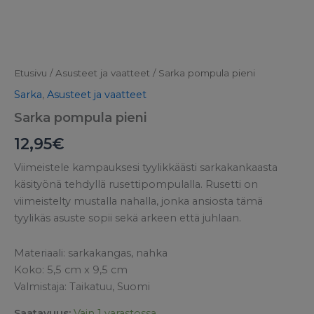
Etusivu
/
Asusteet ja vaatteet
/ Sarka pompula pieni
Sarka
,
Asusteet ja vaatteet
Sarka pompula pieni
12,95
€
Viimeistele kampauksesi tyylikkäästi sarkakankaasta
käsityönä tehdyllä rusettipompulalla. Rusetti on
viimeistelty mustalla nahalla, jonka ansiosta tämä
tyylikäs asuste sopii sekä arkeen että juhlaan.
Materiaali: sarkakangas, nahka
Koko: 5,5 cm x 9,5 cm
Valmistaja: Taikatuu, Suomi
Saatavuus:
Vain 1 varastossa