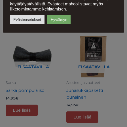
Lisää ostoskoriin
käyttäjäystävällistä. Evästeet mahdollistavat myös
liiketoimintamme kehittämisen.
Evästeasetukset
Hyväksyn
Tutustu myös
EI SAATAVILLA
EI SAATAVILLA
Sarka
Asusteet ja vaatteet
Sarka pompula iso
Junasukkapaketti
punainen
14,95
€
14,95
€
Lue lisää
Lue lisää