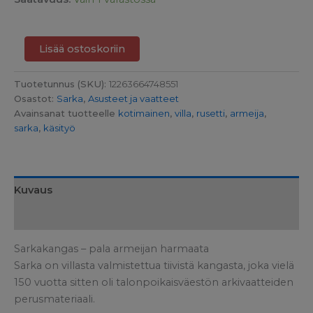
Lisää ostoskoriin
Tuotetunnus (SKU):
12263664748551
Osastot:
Sarka
,
Asusteet ja vaatteet
Avainsanat tuotteelle
kotimainen
,
villa
,
rusetti
,
armeija
,
sarka
,
käsityö
Kuvaus
Lisätiedot
Sarkakangas – pala armeijan harmaata
Sarka on villasta valmistettua tiivistä kangasta, joka vielä
150 vuotta sitten oli talonpoikaisväestön arkivaatteiden
perusmateriaali.