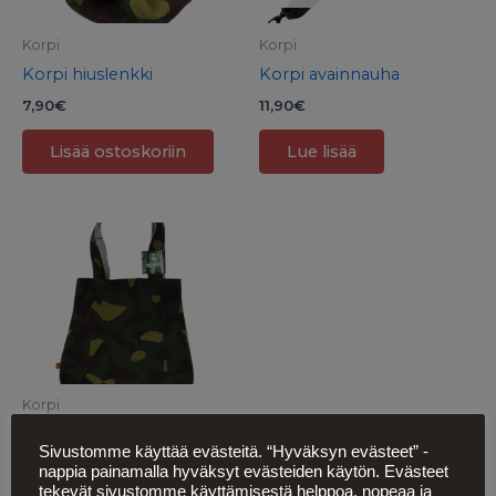
Korpi
Korpi
Korpi hiuslenkki
Korpi avainnauha
7,90
€
11,90
€
Lisää ostoskoriin
Lue lisää
Korpi
Korpi kassi
Sivustomme käyttää evästeitä. “Hyväksyn evästeet” -
13,90
€
nappia painamalla hyväksyt evästeiden käytön. Evästeet
tekevät sivustomme käyttämisestä helppoa, nopeaa ja