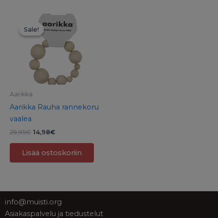
Alkuperäinen
Nykyinen
hinta
hinta
Sale!
Sale!
oli:
on:
29,95€.
14,98€.
Aarikka
Aarikka Rauha rannekoru
vaalea
29,95
€
14,98
€
Lisää ostoskoriin
info@muisti.org
Asiakaspalvelu ja tiedustelut