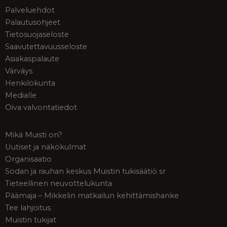
Palveluehdot
Palautusohjeet
Tietosuojaseloste
Saavutettavuusseloste
Asiakaspalaute
Värväys
Henkilökunta
Medialle
Oiva valvontatiedot
Mikä Muisti on?
Uutiset ja näkökulmat
Organisaatio
Sodan ja rauhan keskus Muistin tukisäätiö sr
Tieteellinen neuvottelukunta
Päämaja – Mikkelin matkailun kehittämishanke
Tee lahjoitus
Muistin tukijat