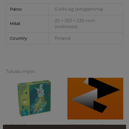
Paino
0,494 kg (kilogramma)
20 × 320 × 230 mm
Mitat
(millimetri)
Country
Finland
Tutustu myös
Pelit ja lelut
Julisteet ja magneetit