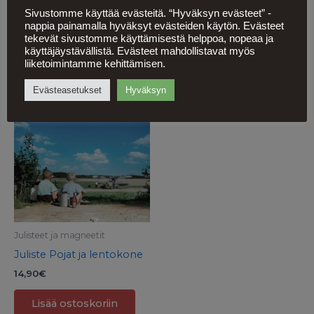
Suomi karttapalapeli 56
Kari Piippo ”The End”
Sivustomme käyttää evästeitä. “Hyväksyn evästeet” -
palan palapeli
postikortti
nappia painamalla hyväksyt evästeiden käytön. Evästeet
tekevät sivustomme käyttämisestä helppoa, nopeaa ja
14,90
€
4,90
€
käyttäjäystävällistä. Evästeet mahdollistavat myös
liiketoimintamme kehittämisen.
Lisää ostoskoriin
Lisää ostoskoriin
Evästeasetukset
Hyväksyn
Julisteet ja magneetit
Juliste Pojat ja lentokone
14,90
€
Lisää ostoskoriin