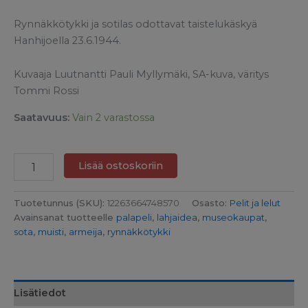
Rynnäkkötykki ja sotilas odottavat taistelukäskyä
Hanhijoella 23.6.1944.
Kuvaaja Luutnantti Pauli Myllymäki, SA-kuva, väritys
Tommi Rossi
Saatavuus:
Vain 2 varastossa
Lisää ostoskoriin
Tuotetunnus (SKU):
12263664748570
Osasto:
Pelit ja lelut
Avainsanat tuotteelle
palapeli
,
lahjaidea
,
museokaupat
,
sota
,
muisti
,
armeija
,
rynnäkkötykki
Lisätiedot