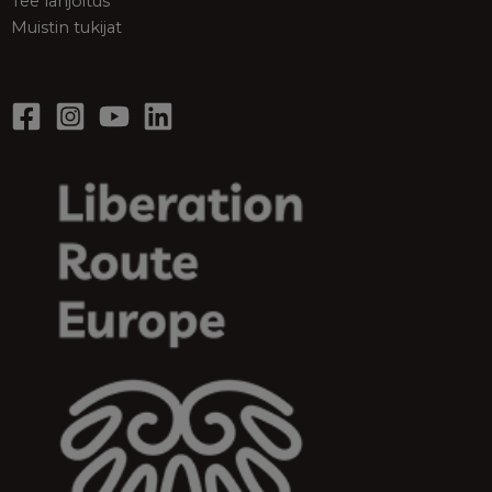
Tee lahjoitus
Muistin tukijat