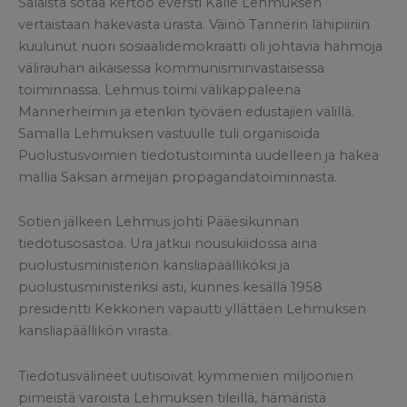
Salaista sotaa kertoo eversti Kalle Lehmuksen
vertaistaan hakevasta urasta. Väinö Tannerin lähipiiriin
kuulunut nuori sosiaalidemokraatti oli johtavia hahmoja
välirauhan aikaisessa kommunisminvastaisessa
toiminnassa. Lehmus toimi välikappaleena
Mannerheimin ja etenkin työväen edustajien välillä.
Samalla Lehmuksen vastuulle tuli organisoida
Puolustusvoimien tiedotustoiminta uudelleen ja hakea
mallia Saksan armeijan propagandatoiminnasta.
Sotien jälkeen Lehmus johti Pääesikunnan
tiedotusosastoa. Ura jatkui nousukiidossa aina
puolustusministeriön kansliapäälliköksi ja
puolustusministeriksi asti, kunnes kesällä 1958
presidentti Kekkonen vapautti yllättäen Lehmuksen
kansliapäällikön virasta.
Tiedotusvälineet uutisoivat kymmenien miljoonien
pimeistä varoista Lehmuksen tileillä, hämäristä