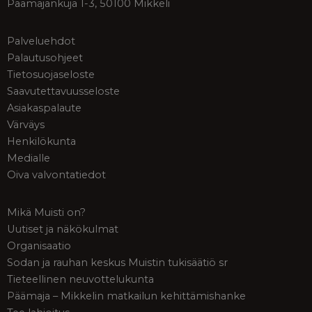
Päämajankuja 1-3, 50100 Mikkeli
Palveluehdot
Palautusohjeet
Tietosuojaseloste
Saavutettavuusseloste
Asiakaspalaute
Värväys
Henkilökunta
Medialle
Oiva valvontatiedot
Mikä Muisti on?
Uutiset ja näkökulmat
Organisaatio
Sodan ja rauhan keskus Muistin tukisäätiö sr
Tieteellinen neuvottelukunta
Päämaja – Mikkelin matkailun kehittämishanke