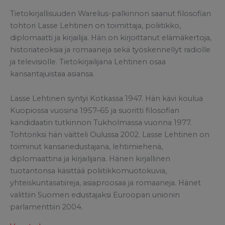
Tietokirjallisuuden Warelius-palkinnon saanut filosofian
tohtori Lasse Lehtinen on toimittaja, poliitikko,
diplomaatti ja kirjailija. Hän on kirjoittanut elämäkertoja,
historiateoksia ja romaaneja sekä työskennellyt radiolle
ja televisiolle. Tietokirjailijana Lehtinen osaa
kansantajuistaa asiansa.
Lasse Lehtinen syntyi Kotkassa 1947. Hän kävi koulua
Kuopiossa vuosina 1957–65 ja suoritti filosofian
kandidaatin tutkinnon Tukholmassa vuonna 1977.
Tohtoriksi hän väitteli Oulussa 2002. Lasse Lehtinen on
toiminut kansanedustajana, lehtimiehenä,
diplomaattina ja kirjailijana. Hänen kirjallinen
tuotantonsa käsittää poliitikkomuotokuvia,
yhteiskuntasatiireja, asiaproosaa ja romaaneja. Hänet
valittiin Suomen edustajaksi Euroopan unionin
parlamenttiin 2004.