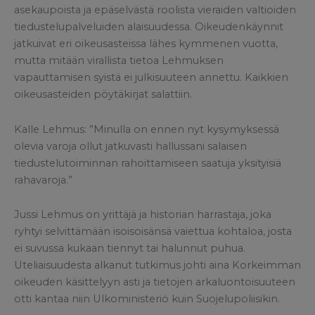
asekaupoista ja epäselvästä roolista vieraiden valtioiden
tiedustelupalveluiden alaisuudessa. Oikeudenkäynnit
jatkuivat eri oikeusasteissa lähes kymmenen vuotta,
mutta mitään virallista tietoa Lehmuksen
vapauttamisen syistä ei julkisuuteen annettu. Kaikkien
oikeusasteiden pöytäkirjat salattiin.
Kalle Lehmus: ”Minulla on ennen nyt kysymyksessä
olevia varoja ollut jatkuvasti hallussani salaisen
tiedustelutoiminnan rahoittamiseen saatuja yksityisiä
rahavaroja.”
Jussi Lehmus on yrittäjä ja historian harrastaja, joka
ryhtyi selvittämään isoisoisänsä vaiettua kohtaloa, josta
ei suvussa kukaan tiennyt tai halunnut puhua.
Uteliaisuudesta alkanut tutkimus johti aina Korkeimman
oikeuden käsittelyyn asti ja tietojen arkaluontoisuuteen
otti kantaa niin Ulkoministeriö kuin Suojelupoliisikin.