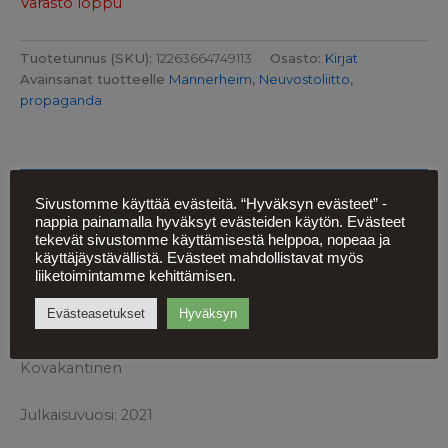
Varasto loppu
Tuotetunnus (SKU):
12263664749113
Osasto:
Kirjat
Avainsanat tuotteelle
Mannerheim
,
Neuvostoliitto
,
propaganda
Kuvaus
Sivustomme käyttää evästeitä. “Hyväksyn evästeet” -
nappia painamalla hyväksyt evästeiden käytön. Evästeet
Lisätiedot
tekevät sivustomme käyttämisestä helppoa, nopeaa ja
käyttäjäystävällistä. Evästeet mahdollistavat myös
Kirjoittajat: Jussi Lehmus & Lasse Lehtinen
liiketoimintamme kehittämisen.
Evästeasetukset
Hyväksyn
Kustantaja: Docendo
Kovakantinen
Julkaisuvuosi: 2021