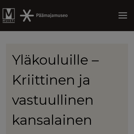
Skip
to
content
Yläkouluille –
Kriittinen ja
vastuullinen
kansalainen