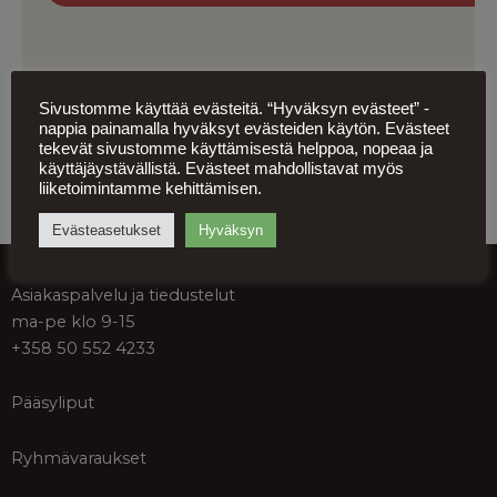
Varaa vierailu
Sivustomme käyttää evästeitä. “Hyväksyn evästeet” -
nappia painamalla hyväksyt evästeiden käytön. Evästeet
tekevät sivustomme käyttämisestä helppoa, nopeaa ja
käyttäjäystävällistä. Evästeet mahdollistavat myös
Takaisin
liiketoimintamme kehittämisen.
Evästeasetukset
Hyväksyn
info@muisti.org
Asiakaspalvelu ja tiedustelut
ma-pe klo 9-15
+358 50 552 4233
Pääsyliput
Ryhmävaraukset