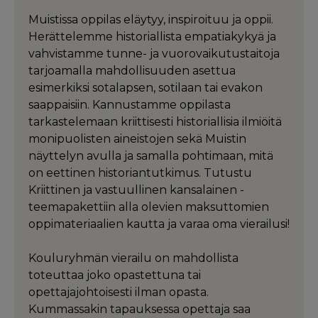
Muistissa oppilas eläytyy, inspiroituu ja oppii.
Herättelemme historiallista empatiakykyä ja
vahvistamme tunne- ja vuorovaikutustaitoja
tarjoamalla mahdollisuuden asettua
esimerkiksi sotalapsen, sotilaan tai evakon
saappaisiin. Kannustamme oppilasta
tarkastelemaan kriittisesti historiallisia ilmiöitä
monipuolisten aineistojen sekä Muistin
näyttelyn avulla ja samalla pohtimaan, mitä
on eettinen historiantutkimus. Tutustu
Kriittinen ja vastuullinen kansalainen -
teemapakettiin alla olevien maksuttomien
oppimateriaalien kautta ja varaa oma vierailusi!
Kouluryhmän vierailu on mahdollista
toteuttaa joko opastettuna tai
opettajajohtoisesti ilman opasta.
Kummassakin tapauksessa opettaja saa