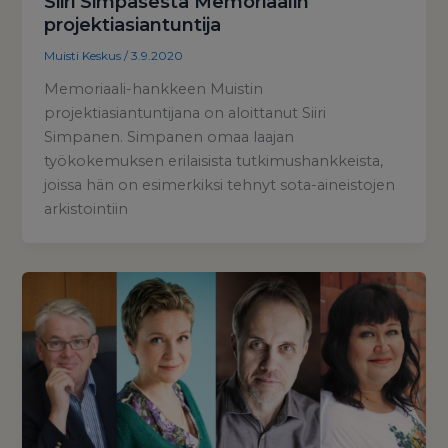
Siiri Simpasesta Memoriaalin
projektiasiantuntija
Muisti Keskus
/
3.9.2020
Memoriaali-hankkeen Muistin
projektiasiantuntijana on aloittanut Siiri
Simpanen. Simpanen omaa laajan
työkokemuksen erilaisista tutkimushankkeista,
joissa hän on esimerkiksi tehnyt sota-aineistojen
arkistointiin