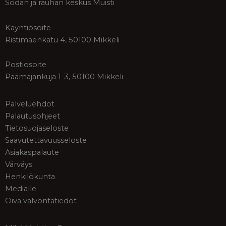
Sodan ja rauhan keskus Muisti
Käyntiosoite
Ristimäenkatu 4, 50100 Mikkeli
Postiosoite
Päämajankuja 1-3, 50100 Mikkeli
Palveluehdot
Palautusohjeet
Tietosuojaseloste
Saavutettavuusseloste
Asiakaspalaute
Värväys
Henkilökunta
Medialle
Oiva valvontatiedot