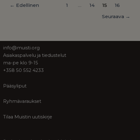
←
Edellinen
1
…
14
15
16
Seuraava
→
info@muisti.org
Asiakaspalvelu ja tiedustelut
ma-pe klo 9-15
+358 50 552 4233
Pääsyliput
Ryhmävaraukset
Tilaa Muistin uutiskirje