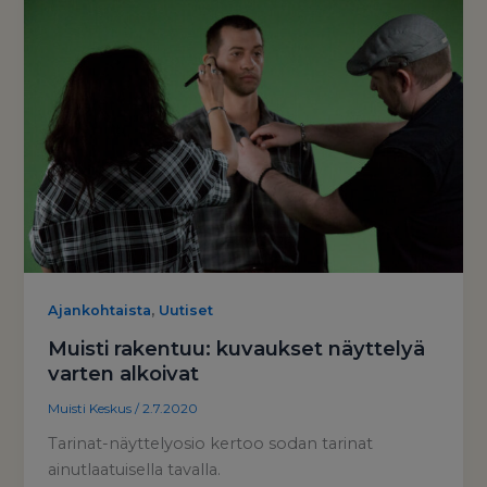
,
Ajankohtaista
Uutiset
Muisti rakentuu: kuvaukset näyttelyä
varten alkoivat
Muisti Keskus
/
2.7.2020
Tarinat-näyttelyosio kertoo sodan tarinat
ainutlaatuisella tavalla.