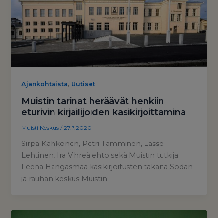
,
Ajankohtaista
Uutiset
Muistin tarinat heräävät henkiin
eturivin kirjailijoiden käsikirjoittamina
Muisti Keskus
/
27.7.2020
Sirpa Kähkönen, Petri Tamminen, Lasse
Lehtinen, Ira Vihreälehto sekä Muistin tutkija
Leena Hangasmaa käsikirjoitusten takana Sodan
ja rauhan keskus Muistin