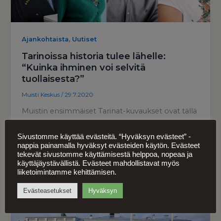
,
Ajankohtaista
Uutiset
Tarinoissa historia tulee lähelle:
“Kuinka ihminen voi selvitä
tuollaisesta?”
Muisti Keskus
/
29.7.2020
Muistin ensimmäiset Tarinat-kuvaukset ovat tällä
viikolla tulleet päätökseen. Tarinat on yksi
Muistin keskeisistä näyttelyosioista. Nyt kuvatut
Sivustomme käyttää evästeitä. “Hyväksyn evästeet” -
nappia painamalla hyväksyt evästeiden käytön. Evästeet
kertomukset käsittelevät sota-ajan kokemuksia
tekevät sivustomme käyttämisestä helppoa, nopeaa ja
käyttäjäystävällistä. Evästeet mahdollistavat myös
liiketoimintamme kehittämisen.
Evästeasetukset
Hyväksyn