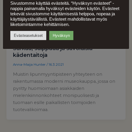
Sivustomme käyttää evästeitä. “Hyväksyn evästeet” -
nappia painamalla hyväksyt evästeiden käytön. Evästeet
tekevät sivustomme käyttämisestä helppoa, nopeaa ja
käyttäjäystävällistä. Evästeet mahdollistavat myös
liiketoimintamme kehittämisen.
Evästeasetukset
Hyväksyn
,
Ajankohtaista
Näkökulmat
Sarkaa, saippuaa ja savolaisia
kädentaitoja
Anna-Maija Hunter
/
16.3.2021
Muistin lipunmyyntipisteen yhteyteen on
rakentumassa moderni museokauppa, jossa on
pyritty huomioimaan asiakkaiden
mielenkiinnonkohteet monipuolisesti ja
tuomaan esille paikallisten toimijoiden
tuotevalikoimaa.