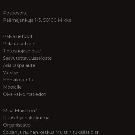
Postiosoite
Päämajankuja 1-3, 50100 Mikkeli
Palveluehdot
Palautusohjeet
Tietosuojaseloste
Saavutettavuusseloste
Asiakaspalaute
Värväys
Henkilökunta
Medialle
Oiva valvontatiedot
Mikä Muisti on?
Uutiset ja näkökulmat
Organisaatio
Sodan ja rauhan keskus Muistin tukisäätiö sr