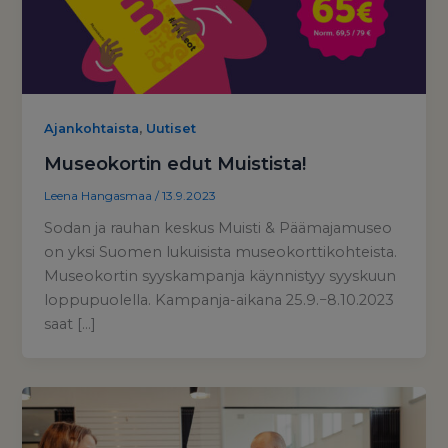
,
Ajankohtaista
Uutiset
Museokortin edut Muistista!
Leena Hangasmaa
/
13.9.2023
Sodan ja rauhan keskus Muisti & Päämajamuseo
on yksi Suomen lukuisista museokorttikohteista.
Museokortin syyskampanja käynnistyy syyskuun
loppupuolella. Kampanja-aikana 25.9.−8.10.2023
saat […]