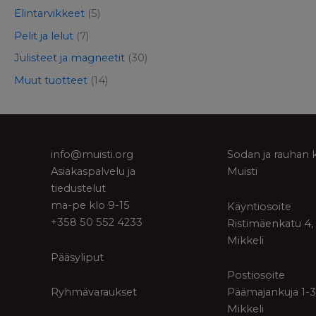
Elintarvikkeet
(5)
Pelit ja lelut
(7)
Julisteet ja magneetit
(30)
Muut tuotteet
(14)
info@muisti.org
Sodan ja rauhan 
Asiakaspalvelu ja
Muisti
tiedustelut
ma-pe klo 9-15
Käyntiosoite
+358 50 552 4233
Ristimäenkatu 4,
Mikkeli
Pääsyliput
Postiosoite
Ryhmävaraukset
Päämajankuja 1-3
Mikkeli