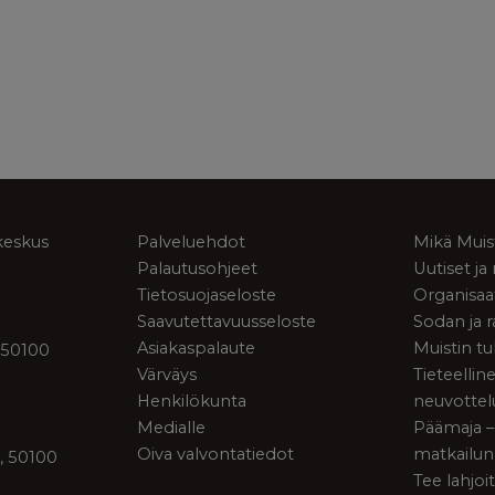
keskus
Palveluehdot
Mikä Muis
Palautusohjeet
Uutiset j
Tietosuojaseloste
Organisaa
Saavutettavuusseloste
Sodan ja 
Asiakaspalaute
Muistin tu
 50100
Värväys
Tieteellin
Henkilökunta
neuvottel
Medialle
Päämaja –
Oiva valvontatiedot
matkailun
, 50100
Tee lahjoi