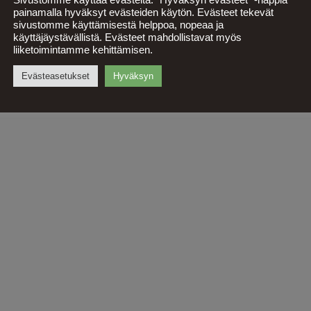
Sivustomme käyttää evästeitä. “Hyväksyn evästeet” -nappia
painamalla hyväksyt evästeiden käytön. Evästeet tekevät
sivustomme käyttämisestä helppoa, nopeaa ja
käyttäjäystävällistä. Evästeet mahdollistavat myös
liiketoimintamme kehittämisen.
Evästeasetukset
Hyväksyn