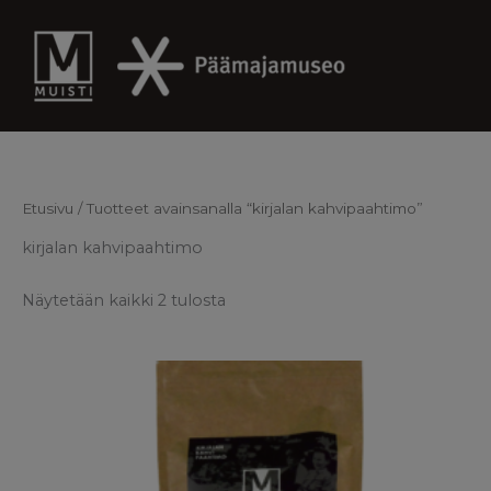
Skip
to
content
Etusivu
/ Tuotteet avainsanalla “kirjalan kahvipaahtimo”
kirjalan kahvipaahtimo
Näytetään kaikki 2 tulosta