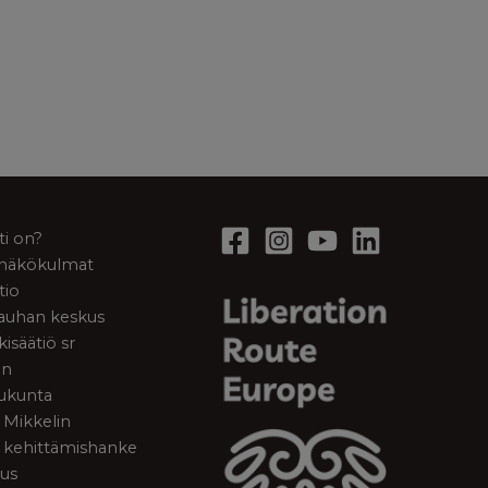
ti on?
a näkökulmat
tio
rauhan keskus
kisäätiö sr
en
ukunta
 Mikkelin
 kehittämishanke
tus